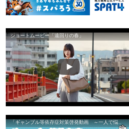
ショートムービー「遠回りの春」
「ギャンブル等依存症対策啓発動画 ～一人で悩まず、家族で悩まず、まず！相談機関へ～」