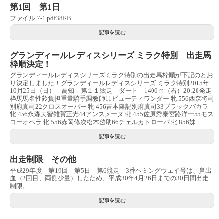
第1回 第1日
ファイル 7-1.pdf38KB
記事を読む
グランディールレディスシリーズ ミラク特別 出走馬
枠順決定！
グランディールレディスシリーズミラク特別の出走馬枠順が下記のとお
り決定しました！グランディールレディスシリーズ ミラク特別2015年
10月25日（日） 高知 第１１競走 ダート 1400ｍ（右）20:20発走
枠馬馬名性齢負担重量騎手調教師11ビューティワンダー 牝 556西森将司
別府真司22クロスオーバー 牝 456吉本隆記別府真司33ブラックバカラ
牝 456永森大智雑賀正光44アンスメーヌ 牝 455佐原秀泰宮路洋一55モス
コーオペラ 牝 556赤岡修次松木啓助66チェルカトローバ 牝 856妹...
記事を読む
出走制限 その他
平成29年度 第19回 第5日 第6競走 3番ヘミングウェイ号は、鼻出
血（2回目、両側少量）したため、平成30年4月26日までの30日間出走
制限。
記事を読む