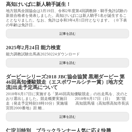
高知けいばに新人騎手誕生！
地方競馬全国協会は3月19日、令和2年度第4回調教師・騎手免許試験の
新規合格者を発表しました。高知けいばには新人騎手1名が誕生するこ
ととなりました。なお、免許は令和3年4月1日付となります。（※下表
の年齢は免許日...
記事を読む
2025年2月24日 能力検査
能力調教試験出馬表20250224ダウンロード
記事を読む
ダービーシリーズ2018 JBC協会協賛 黒潮ダービー 第
46回高知優駿競走（エスポワールシチー賞）[地方交
流]出走予定馬について
2018年6月17日に実施する「第46回高知優駿競走」の出走馬を、次のと
おり選出しました。競走概要実施日 2018年6月17日（日） 第7競
走（発走予定時刻18時10分）実施場 高知競馬場（高知県高知市長浜
宮田2000番地）距 離...
記事を読む
仁淀川特別 ブラックランナー人気に応え快勝