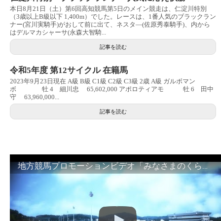
本日8月21日（土）第6回高知競馬第5日のメイン競走は、仁淀川特別
（3歳以上B級以下 1,400m）でした。レースは、1番人気のブラックラン
ナー(宮川実騎手)がおして前に出て、ネスタ―(佐原秀泰騎手)、内から
はデルマカシャーサ(永森大智騎...
記事を読む
令和5年度 第12サイクル 在籍馬
2023年9月23日現在 A級 B級 C1級 C2級 C3級 2歳 A級 ガルボマン
ボ 牡 4 細川忠 65,602,000 アポロティアモ 牡 6 田中
守 63,960,000...
記事を読む
地方競馬プロモーションビデオ「みなさまのくらしのために」30秒篇｜NAR公式