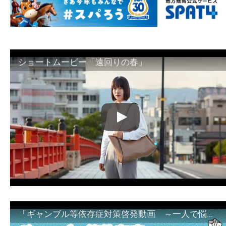
ショートムービー「遠回りの春」
「ギャンブル等依存症対策啓発動画 ～一人で悩まず、家族で悩まず、まず！相談機関へ～」