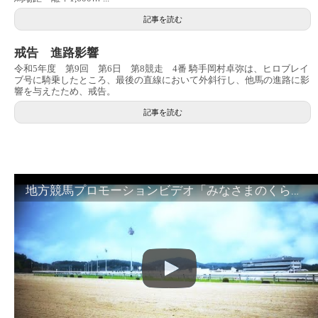
記事を読む
戒告 進路影響
令和5年度 第9回 第6日 第8競走 4番 騎手岡村卓弥は、ヒロブレイ
ブ号に騎乗したところ、最後の直線において外斜行し、他馬の進路に影
響を与えたため、戒告。
記事を読む
地方競馬プロモーションビデオ「みなさまのくらしのために」30秒篇｜NAR公式