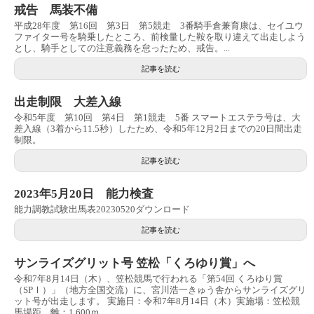
戒告 馬装不備
平成28年度 第16回 第3日 第5競走 3番騎手倉兼育康は、セイユウ
ファイター号を騎乗したところ、前検量した鞍を取り違えて出走しよう
とし、騎手としての注意義務を怠ったため、戒告。...
記事を読む
出走制限 大差入線
令和5年度 第10回 第4日 第1競走 5番 スマートエステラ号は、大
差入線（3着から11.5秒）したため、令和5年12月2日までの20日間出走
制限。
記事を読む
2023年5月20日 能力検査
能力調教試験出馬表20230520ダウンロード
記事を読む
サンライズグリット号 笠松「くろゆり賞」へ
令和7年8月14日（木）、笠松競馬で行われる「第54回 くろゆり賞
（SPⅠ）」（地方全国交流）に、宮川浩一きゅう舎からサンライズグリ
ット号が出走します。 実施日：令和7年8月14日（木）実施場：笠松競
馬場距 離：1,600ｍ ...