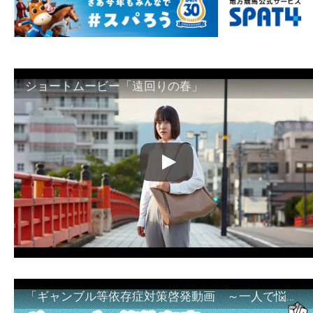
ショートムービー「遠回りの春」
「ギャンブル等依存症対策啓発動画 ～一人で悩まず、家族で悩まず、まず！相談機関へ～」