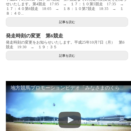
せいたします。第4競走 17:05 → １７：１０第5競走 17:35 →
１７：４０第6競走 18:05 → １８：１０第7競走 18:35 → １
８：４０...
記事を読む
発走時刻の変更 第6競走
発走時刻の変更をお知らせいたします。平成25年10月7日（月） 第6
競走 19:30 → １９：３５
記事を読む
地方競馬プロモーションビデオ「みなさまのくらしのために」30秒篇｜NAR公式