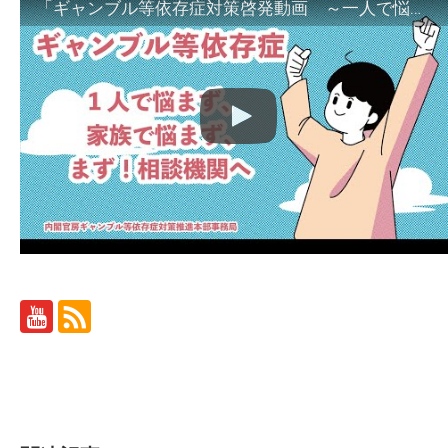
「ギャンブル等依存症対策啓発動画 ～一人で悩まず、家族で悩まず、まず！相談機関へ～」