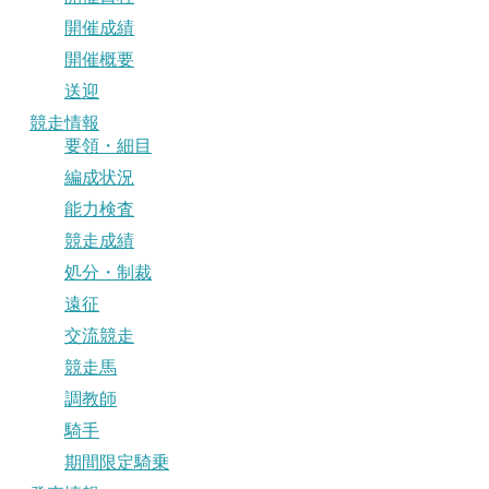
開催成績
開催概要
送迎
競走情報
要領・細目
編成状況
能力検査
競走成績
処分・制裁
遠征
交流競走
競走馬
調教師
騎手
期間限定騎乗