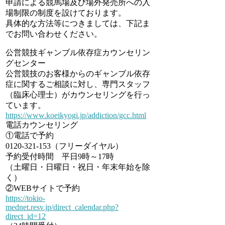
申請による競馬場及び場外発売所への入
場制限の制度を設けております。
具体的な方法等につきましては、下記ま
でお問い合わせください。
公営競技ギャンブル依存症カウンセリン
グセンター
公営競技のお客様からのギャンブル依存
症に関するご相談に対し、専門スタッフ
（臨床心理士）がカウンセリングを行っ
ています。
https://www.koeikyogi.jp/addiction/gcc.html
電話カウンセリング
①電話で予約
0120-321-153（フリーダイヤル）
予約受付時間 平日9時～17時
（土曜日・日曜日・祝日・年末年始を除
く）
②WEBサイトで予約
https://tokio-
mednet.resv.jp/direct_calendar.php?
direct_id=12