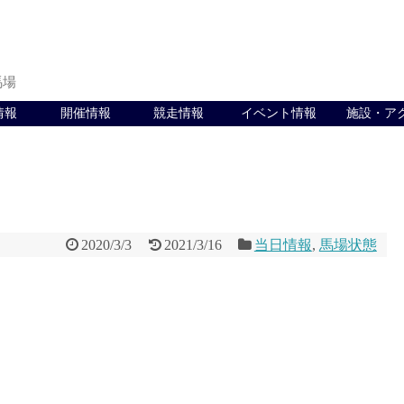
馬場
情報
開催情報
競走情報
イベント情報
施設・ア
2020/3/3
2021/3/16
当日情報
,
馬場状態