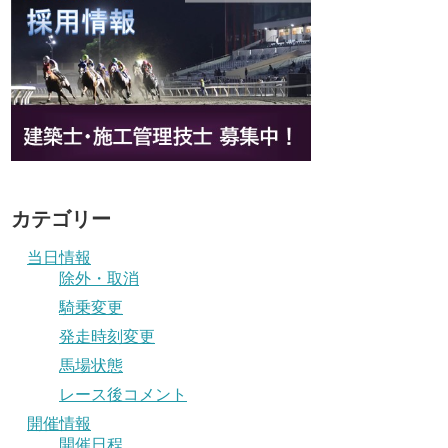
カテゴリー
当日情報
除外・取消
騎乗変更
発走時刻変更
馬場状態
レース後コメント
開催情報
開催日程