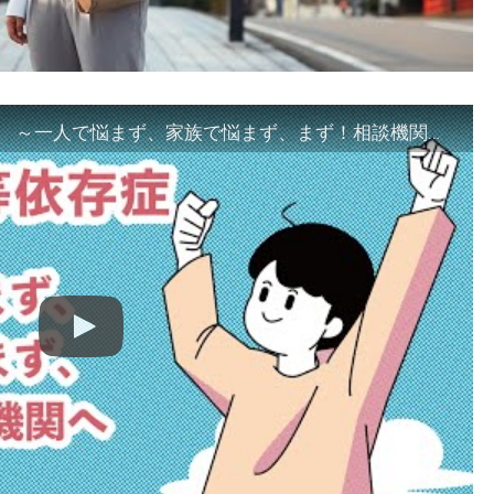
「ギャンブル等依存症対策啓発動画 ～一人で悩まず、家族で悩まず、まず！相談機関へ～」