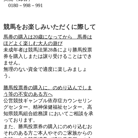
0180－998－991
競馬をお楽しみいただくに際して
馬券の購入は20歳になってから 馬券は
ほどよく楽しむ大人の遊び
未成年者は競馬法第28条により勝馬投票
券を購入しまたは譲り受けることはでき
ません。
無理のない資金で適度に楽しみましょ
う。
勝馬投票券の購入に、のめり込んでしま
う等の不安のある方へ
公営競技ギャンブル依存症カウンセリン
グセンター、精神保健福祉センター、高
知県競馬組合総務課 においてご相談を承
っております。
また、勝馬投票券の購入にのめり込むお
それのある方ご本人やそのご家族からの