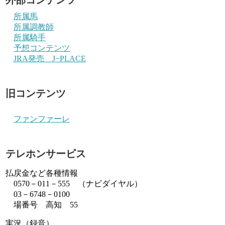
所属馬
所属調教師
所属騎手
予想コンテンツ
JRA発売 J−PLACE
旧コンテンツ
ファンファーレ
テレホンサービス
払戻金など各種情報
0570－011－555 （ナビダイヤル）
03－6748－0100
場番号 高知 55
実況（録音）