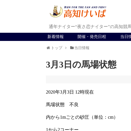
通年ナイター“夜さ恋ナイター”の高知競
新着情報
開催・発売日程
当日
トップ
当日情報
3月3日の馬場状態
2020年3月3日 12時現在
馬場状態 不良
内から1mごとの砂圧（単位：cm）
1から2コーナー