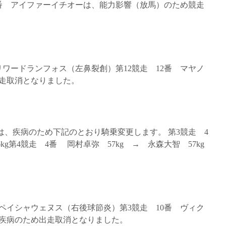
 6番 アイファーイチオーは、能力影響（放馬）のため競走
番 リワードランフォス（左鼻裂創）第12競走 12番 マヤノ
走取消となりました。
手は、疾病のため下記のとおり騎乗変更します。 第3競走 4
kg第4競走 4番 岡村卓弥 57kg → 永森大智 57kg
2番 ペイシャウェヌス（右後球節炎）第3競走 10番 ヴィク
疾病のため出走取消となりました。