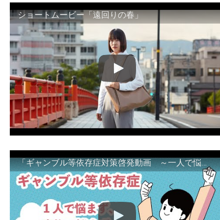
ショートムービー「遠回りの春」
「ギャンブル等依存症対策啓発動画 ～一人で悩まず、家族で悩まず、まず！相談機関へ～」