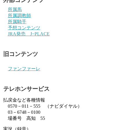
所属馬
所属調教師
所属騎手
予想コンテンツ
JRA発売 J−PLACE
旧コンテンツ
ファンファーレ
テレホンサービス
払戻金など各種情報
0570－011－555 （ナビダイヤル）
03－6748－0100
場番号 高知 55
実況（録音）