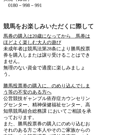
0180－998－991
競馬をお楽しみいただくに際して
馬券の購入は20歳になってから 馬券は
ほどよく楽しむ大人の遊び
未成年者は競馬法第28条により勝馬投票
券を購入しまたは譲り受けることはでき
ません。
無理のない資金で適度に楽しみましょ
う。
勝馬投票券の購入に、のめり込んでしま
う等の不安のある方へ
公営競技ギャンブル依存症カウンセリン
グセンター、精神保健福祉センター、高
知県競馬組合総務課 においてご相談を承
っております。
また、勝馬投票券の購入にのめり込むお
それのある方ご本人やそのご家族からの