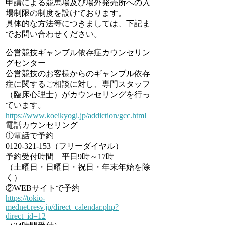
申請による競馬場及び場外発売所への入
場制限の制度を設けております。
具体的な方法等につきましては、下記ま
でお問い合わせください。
公営競技ギャンブル依存症カウンセリン
グセンター
公営競技のお客様からのギャンブル依存
症に関するご相談に対し、専門スタッフ
（臨床心理士）がカウンセリングを行っ
ています。
https://www.koeikyogi.jp/addiction/gcc.html
電話カウンセリング
①電話で予約
0120-321-153（フリーダイヤル）
予約受付時間 平日9時～17時
（土曜日・日曜日・祝日・年末年始を除
く）
②WEBサイトで予約
https://tokio-
mednet.resv.jp/direct_calendar.php?
direct_id=12