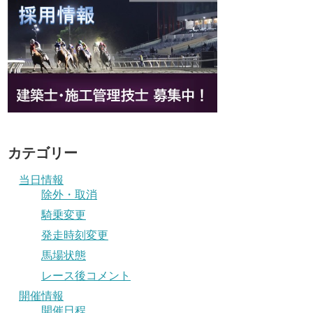
カテゴリー
当日情報
除外・取消
騎乗変更
発走時刻変更
馬場状態
レース後コメント
開催情報
開催日程