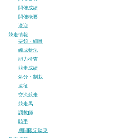
開催成績
開催概要
送迎
競走情報
要領・細目
編成状況
能力検査
競走成績
処分・制裁
遠征
交流競走
競走馬
調教師
騎手
期間限定騎乗