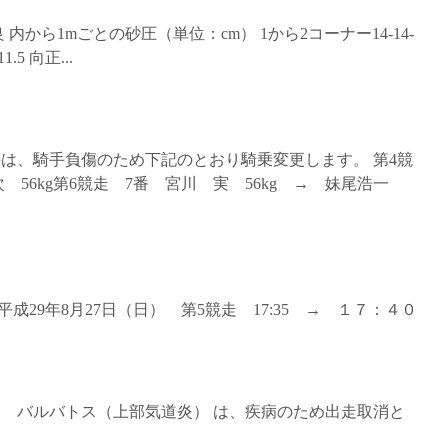
 良 内から1mごとの砂圧（単位：cm） 1から2コーナー14-14-
-11.5 向正...
騎手は、騎手負傷のため下記のとおり騎乗変更します。 第4競
 56kg第6競走 7番 宮川 実 56kg → 妹尾浩一
29年8月27日（日） 第5競走 17:35 → １７：４０
8番 バルバトス（上部気道炎） は、疾病のため出走取消と