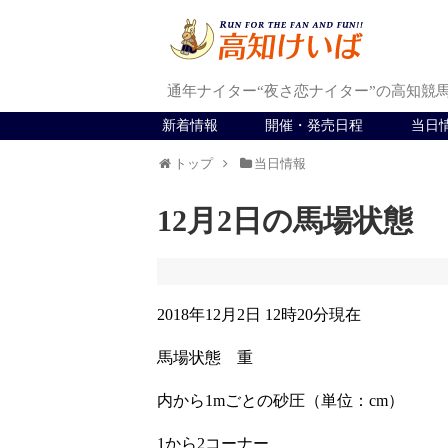
通年ナイター“夜さ恋ナイター”の高知競
新着情報
開催・発売日程
当日
トップ
当日情報
12月2日の馬場状態
2018年12月2日 12時20分現在
馬場状態 重
内から1mごとの砂圧（単位：cm）
1から2コーナー