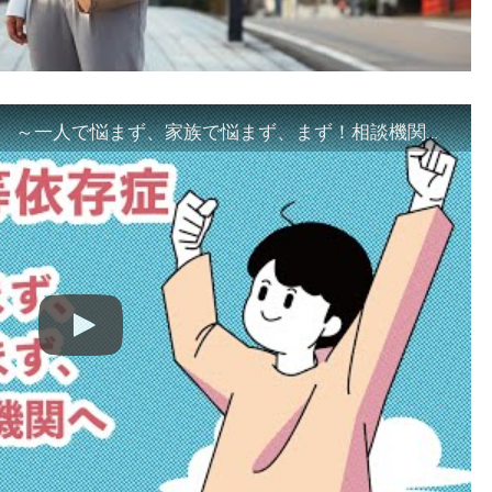
「ギャンブル等依存症対策啓発動画 ～一人で悩まず、家族で悩まず、まず！相談機関へ～」