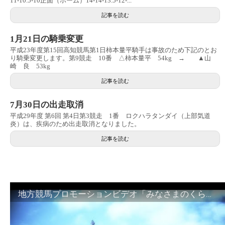
11-10.5-10正面（ホーム）14-14-13.5-12-...
記事を読む
1月21日の騎乗変更
平成23年度第15回高知競馬第1日柿本量平騎手は事故のため下記のとお
り騎乗変更します。第9競走 10番 △柿本量平 54kg → ▲山
崎 良 53kg
記事を読む
7月30日の出走取消
平成29年度 第6回 第4日第3競走 1番 ロクハラタンダイ（上部気道
炎）は、疾病のため出走取消となりました。
記事を読む
地方競馬プロモーションビデオ「みなさまのくらしのために」30秒篇｜NAR公式