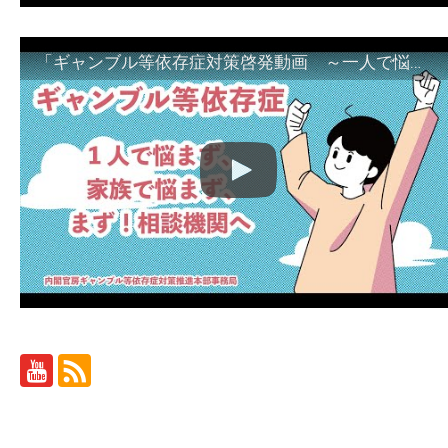
「ギャンブル等依存症対策啓発動画 ～一人で悩まず、家族で悩まず、まず！相談機関へ～」