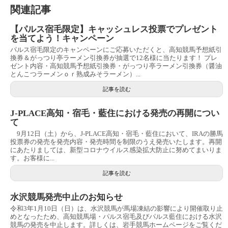
関連記事
【パルス宿毛限定】キャッシュレス投票でプレゼント
を当てよう！キャンペーン
パルス宿毛限定のキャンペーンにご応募いただくと、高知競馬予想紙引
換券＆がっつり亭ラーメン引換券が抽選で12名様に当たります！ プレ
ゼント内容・高知競馬予想紙引換券・がっつり亭ラーメン引換券（醤油
とんこつラーメンｏｒ熟成みそラーメン）...
記事を読む
J-PLACE高知・宿毛・藍住における発売の再開につい
て
9月12日（土）から、J-PLACE高知・宿毛・藍住において、IRAの勝馬
投票券の発売を発売内容・発売時間を制限のうえ発売いたします。再開
にあたりましては、新型コロナウイルス感染拡大防止に努めてまいりま
す。お客様に...
記事を読む
水沢競馬発売中止のお知らせ
令和3年1月10日（日）は、水沢競馬が馬場凍結の影響により開催取り止
めとなったため、高知競馬場・パルス宿毛及びパルス藍住における水沢
競馬の発売を中止します。詳しくは、岩手競馬ホームページをご覧くだ