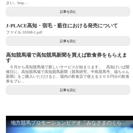
さい。http:...
記事を読む
J-PLACE高知・宿毛・藍住における発売について
ファイル 10368-1.pdf
記事を読む
高知競馬場で高知競馬新聞を買えば飲食券をもらえま
す
６月から高知競馬場で新しいサービスが始まります。 高知けいば開
催日に、高知競馬場で高知競馬新聞（競馬研究、中島競馬号、福ちゃん
新聞）をご購入いただけると、場内の飲食店で使える２００円分の飲食
券をプレ...
記事を読む
地方競馬プロモーションビデオ「みなさまのくらしのために」30秒篇｜NAR公式