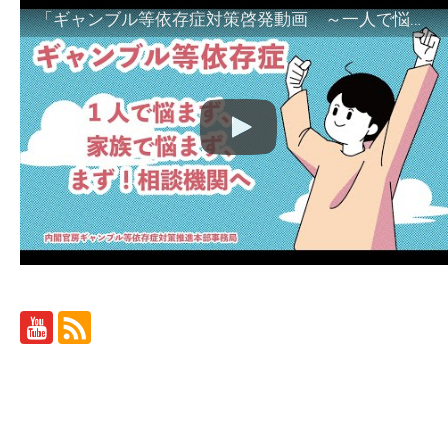
「ギャンブル等依存症対策啓発動画 ～一人で悩まず、家族で悩まず、まず！相談機関へ～」