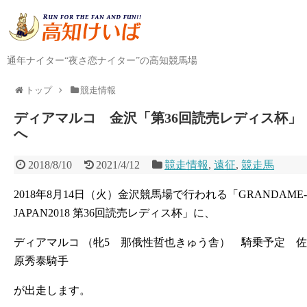
通年ナイター“夜さ恋ナイター”の高知競馬場
トップ
競走情報
ディアマルコ 金沢「第36回読売レディス杯」
へ
2018/8/10
2021/4/12
競走情報
,
遠征
,
競走馬
2018年8月14日（火）金沢競馬場で行われる「GRANDAME-
JAPAN2018 第36回読売レディス杯」に、
ディアマルコ （牝5 那俄性哲也きゅう舎） 騎乗予定 佐
原秀泰騎手
が出走します。