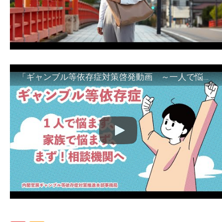
「ギャンブル等依存症対策啓発動画 ～一人で悩まず、家族で悩まず、まず！相談機関へ～」