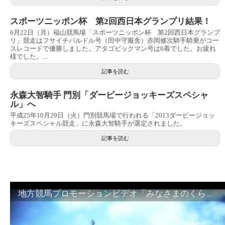
スポーツニッポン杯 第2回西日本グランプリ結果！
6月22日（月）福山競馬場「スポーツニッポン杯 第2回西日本グランプ
リ」競走はフサイチバルドル号（田中守厩舎）赤岡修次騎手騎乗がコー
スレコードで優勝しました。アタゴビックマン号は6着でした。お疲れ
様でした。...
記事を読む
永森大智騎手 門別「ダービージョッキーズスペシャ
ル」へ
平成25年10月29日（火）門別競馬場で行われる「2013ダービージョッ
キーズスペシャル競走」に永森大智騎手が選定されました。
記事を読む
地方競馬プロモーションビデオ「みなさまのくらしのために」30秒篇｜NAR公式