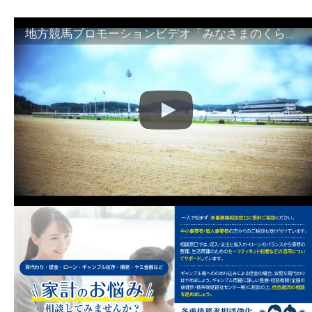
地方競馬プロモーションビデオ「みなさまのくらしのために」30秒篇｜NAR公式