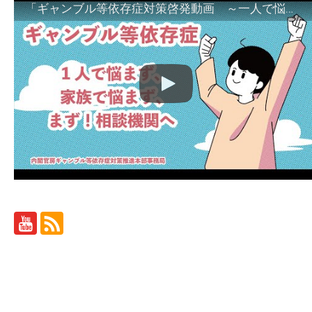
「ギャンブル等依存症対策啓発動画 ～一人で悩まず、家族で悩まず、まず！相談機関へ～」