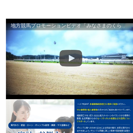
地方競馬プロモーションビデオ「みなさまのくらしのために」30秒篇｜NAR公式