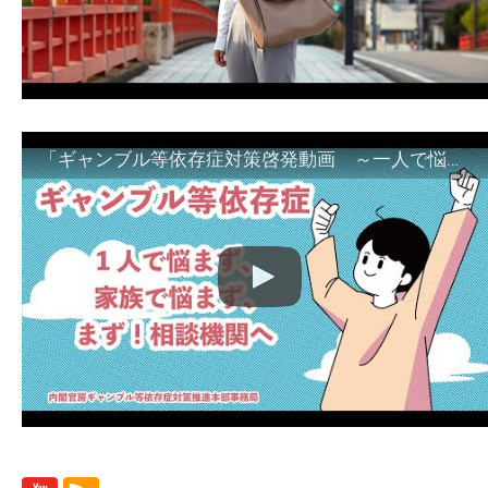
「ギャンブル等依存症対策啓発動画 ～一人で悩まず、家族で悩まず、まず！相談機関へ～」