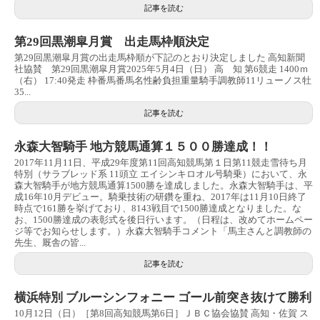
記事を読む
第29回黒潮皐月賞 出走馬枠順決定
第29回黒潮皐月賞の出走馬枠順が下記のとおり決定しました 高知新聞
社協賛 第29回黒潮皐月賞2025年5月4日（日） 高 知 第6競走 1400ｍ
（右） 17:40発走 枠番馬番馬名性齢負担重量騎手調教師11リューノス牡
35...
記事を読む
永森大智騎手 地方競馬通算１５００勝達成！！
2017年11月11日、平成29年度第11回高知競馬第１日第11競走雪待ち月
特別（サラブレッド系 11頭立 エイシンキロオル号騎乗）において、永
森大智騎手が地方競馬通算1500勝を達成しました。永森大智騎手は、平
成16年10月デビュー。騎乗技術の研鑽を重ね、2017年は11月10日終了
時点で161勝を挙げており、8143戦目で1500勝達成となりました。な
お、1500勝達成の表彰式を後日行います。（日程は、改めてホームペー
ジ等でお知らせします。）永森大智騎手コメント「馬主さんと調教師の
先生、厩舎の皆...
記事を読む
横浜特別 ブルーシンフォニー ゴール前突き抜けて勝利
10月12日（日）［第8回高知競馬第6日］ＪＢＣ協会協賛 高知・佐賀 ス