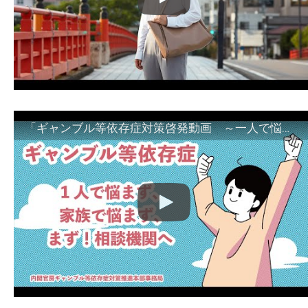
「ギャンブル等依存症対策啓発動画 ～一人で悩まず、家族で悩まず、まず！相談機関へ～」