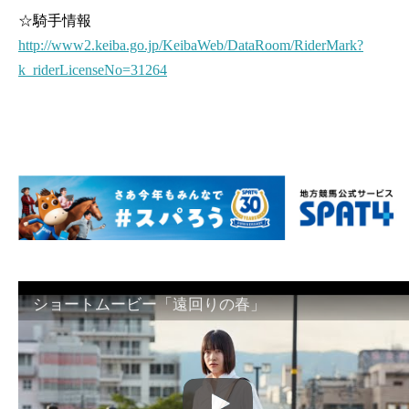
☆騎手情報
http://www2.keiba.go.jp/KeibaWeb/DataRoom/RiderMark?
k_riderLicenseNo=31264
ショートムービー「遠回りの春」