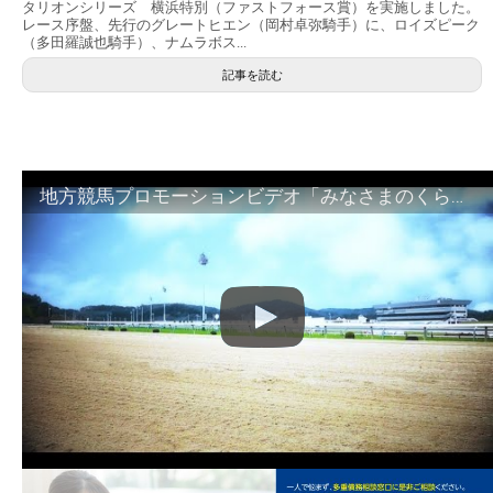
タリオンシリーズ 横浜特別（ファストフォース賞）を実施しました。
レース序盤、先行のグレートヒエン（岡村卓弥騎手）に、ロイズピーク
（多田羅誠也騎手）、ナムラボス...
記事を読む
地方競馬プロモーションビデオ「みなさまのくらしのために」30秒篇｜NAR公式