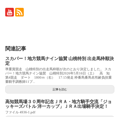
関連記事
スカパー！地方競馬ナイン協賛 山桃特別 出走馬枠順決
定
準重賞競走 山桃特別の出走馬枠順が次のとおり決定しました。 スカ
パー！地方競馬ナイン協賛 山桃特別2026年5月16日（土） 高 知
第4競走 ダート 1800ｍ（右） 17:15発走 枠番馬番馬名性齢負担重
量騎手調教師11プ...
記事を読む
高知競馬場３０周年記念ＪＲＡ・地方騎手交流「ジョ
ッキーズバトル 洋一カップ」ＪＲＡ出場騎手決定！
ファイル 4936-1.pdf