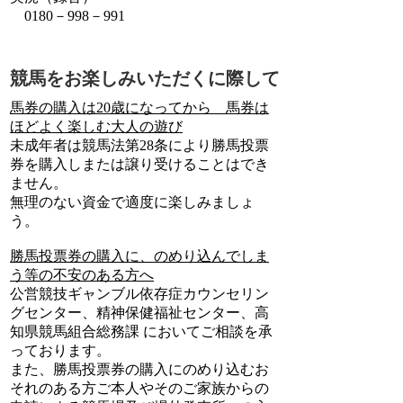
0180－998－991
競馬をお楽しみいただくに際して
馬券の購入は20歳になってから 馬券は
ほどよく楽しむ大人の遊び
未成年者は競馬法第28条により勝馬投票
券を購入しまたは譲り受けることはでき
ません。
無理のない資金で適度に楽しみましょ
う。
勝馬投票券の購入に、のめり込んでしま
う等の不安のある方へ
公営競技ギャンブル依存症カウンセリン
グセンター、精神保健福祉センター、高
知県競馬組合総務課 においてご相談を承
っております。
また、勝馬投票券の購入にのめり込むお
それのある方ご本人やそのご家族からの