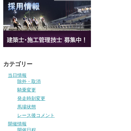
カテゴリー
当日情報
除外・取消
騎乗変更
発走時刻変更
馬場状態
レース後コメント
開催情報
開催日程