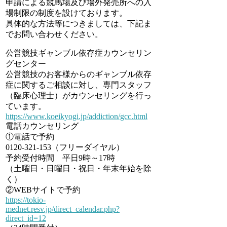
申請による競馬場及び場外発売所への入
場制限の制度を設けております。
具体的な方法等につきましては、下記ま
でお問い合わせください。
公営競技ギャンブル依存症カウンセリン
グセンター
公営競技のお客様からのギャンブル依存
症に関するご相談に対し、専門スタッフ
（臨床心理士）がカウンセリングを行っ
ています。
https://www.koeikyogi.jp/addiction/gcc.html
電話カウンセリング
①電話で予約
0120-321-153（フリーダイヤル）
予約受付時間 平日9時～17時
（土曜日・日曜日・祝日・年末年始を除
く）
②WEBサイトで予約
https://tokio-
mednet.resv.jp/direct_calendar.php?
direct_id=12