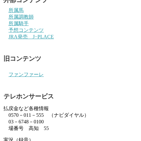
所属馬
所属調教師
所属騎手
予想コンテンツ
JRA発売 J−PLACE
旧コンテンツ
ファンファーレ
テレホンサービス
払戻金など各種情報
0570－011－555 （ナビダイヤル）
03－6748－0100
場番号 高知 55
実況（録音）