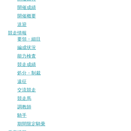
開催成績
開催概要
送迎
競走情報
要領・細目
編成状況
能力検査
競走成績
処分・制裁
遠征
交流競走
競走馬
調教師
騎手
期間限定騎乗