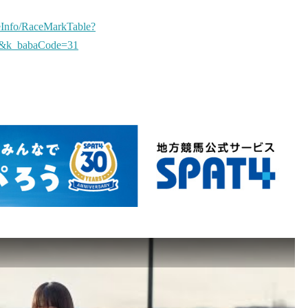
eInfo/RaceMarkTable?
7&k_babaCode=31