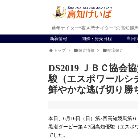
通年ナイター“夜さ恋ナイター”の高知競
新着情報
開催・発売日程
当日
トップ
競走情報
交流競走
DS2019 ＪＢＣ協
駿（エスポワールシ
鮮やかな逃げ切り勝
本日、6月16日（日）第3回高知競馬第６
黒潮ダービー第４7回高知優駿（エスポワ
でした。