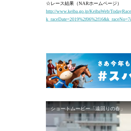
☆レース結果（NARホームページ）
http://www.keiba.go.jp/KeibaWeb/TodayRac
k_raceDate=2019%2f06%2f16&k_raceNo=
ショートムービー「遠回りの春」