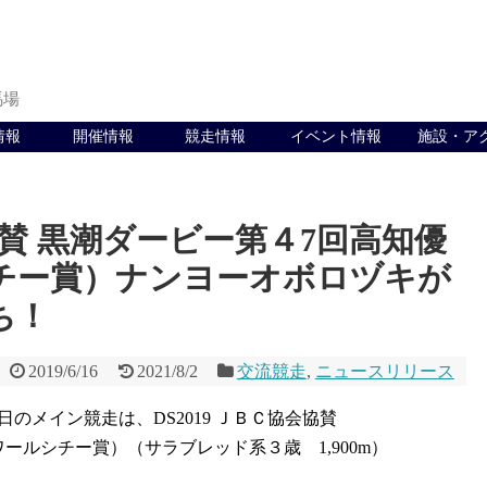
馬場
情報
開催情報
競走情報
イベント情報
施設・ア
会協賛 黒潮ダービー第４7回高知優
チー賞）ナンヨーオボロヅキが
ち！
2019/6/16
2021/8/2
交流競走
,
ニュースリリース
日のメイン競走は、DS2019 ＪＢＣ協会協賛
ールシチー賞）（サラブレッド系３歳 1,900m）