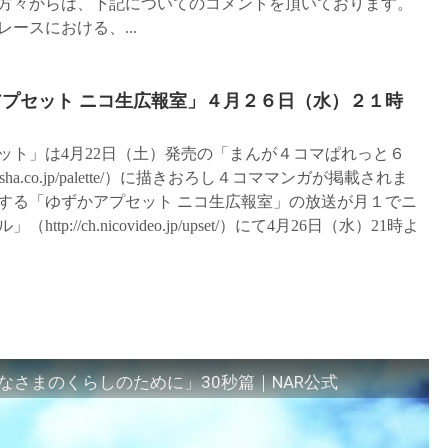
方々からは、下記についてのコメントを頂いております。
ースにおける、...
アプセット ニコ生広報室」４月２６日（水）２１時
ット」は4月22日（土）発売の「まんが４コマぱれっと６
insha.co.jp/palette/）に描きおろし４コママンガが掲載されま
する「ゆずかアプセット ニコ生広報室」の放送が月１でニ
//ch.nicovideo.jp/upset/）にて4月26日（水）21時よ
さまのくらしのために」30秒篇｜NAR公式