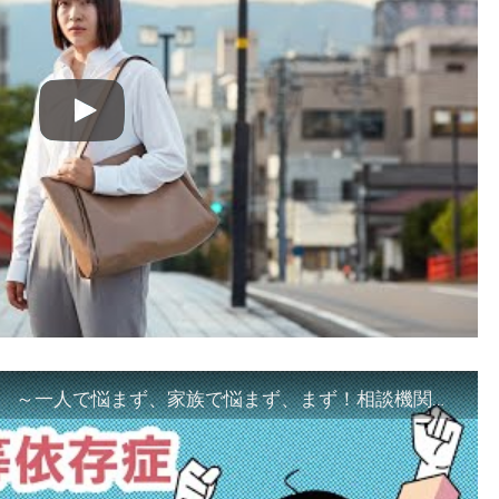
「ギャンブル等依存症対策啓発動画 ～一人で悩まず、家族で悩まず、まず！相談機関へ～」