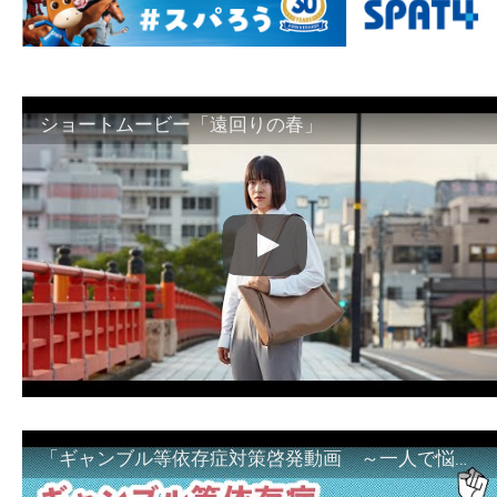
ショートムービー「遠回りの春」
「ギャンブル等依存症対策啓発動画 ～一人で悩まず、家族で悩まず、まず！相談機関へ～」