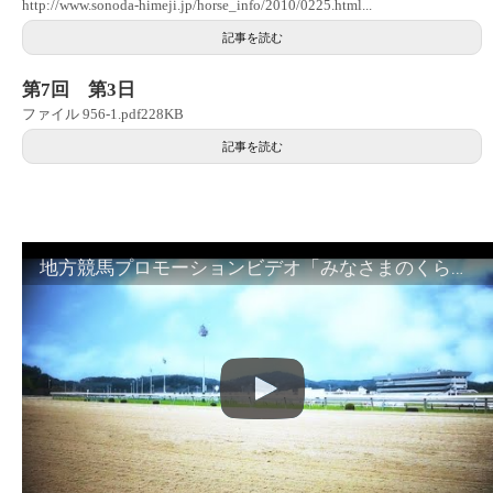
http://www.sonoda-himeji.jp/horse_info/2010/0225.html...
記事を読む
第7回 第3日
ファイル 956-1.pdf228KB
記事を読む
地方競馬プロモーションビデオ「みなさまのくらしのために」30秒篇｜NAR公式