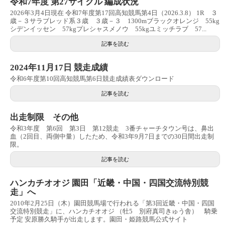
令和7年度 第27サイクル 編成状況
2026年3月4日現在 令和7年度第17回高知競馬第4日（2026.3.8） 1R ３
歳－３サラブレッド系３歳 ３歳－３ 1300mブラックオレンジ 55kg
シデンイッセン 57kgプレシャスメノウ 55kgユミッチラブ 57...
記事を読む
2024年11月17日 競走成績
令和6年度第10回高知競馬第6日競走成績表ダウンロード
記事を読む
出走制限 その他
令和3年度 第6回 第3日 第12競走 3番チャーチタウン号は、鼻出
血（2回目、両側中量）したため、令和3年9月7日までの30日間出走制
限。
記事を読む
ハンカチオオジ 園田「近畿・中国・四国交流特別競
走」へ
2010年2月25日（木）園田競馬場で行われる「第3回近畿・中国・四国
交流特別競走」に、ハンカチオオジ （牡5 別府真司きゅう舎） 騎乗
予定 安原勝久騎手が出走します。園田・姫路競馬公式サイト