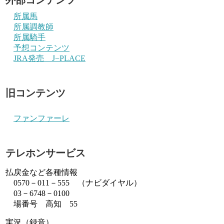
所属馬
所属調教師
所属騎手
予想コンテンツ
JRA発売 J−PLACE
旧コンテンツ
ファンファーレ
テレホンサービス
払戻金など各種情報
0570－011－555 （ナビダイヤル）
03－6748－0100
場番号 高知 55
実況（録音）