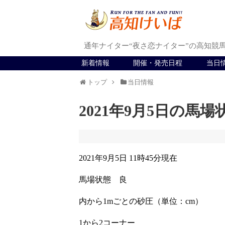
通年ナイター“夜さ恋ナイター”の高知競
新着情報
開催・発売日程
当日
トップ
当日情報
2021年9月5日の馬場
2021年9月5日 11時45分現在
馬場状態 良
内から1mごとの砂圧（単位：cm）
1から2コーナー