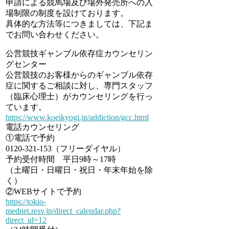
申請による競馬場及び場外発売所への入
場制限の制度を設けております。
具体的な方法等につきましては、下記ま
でお問い合わせください。
公営競技ギャンブル依存症カウンセリン
グセンター
公営競技のお客様からのギャンブル依存
症に関するご相談に対し、専門スタッフ
（臨床心理士）がカウンセリングを行っ
ています。
https://www.koeikyogi.jp/addiction/gcc.html
電話カウンセリング
①電話で予約
0120-321-153（フリーダイヤル）
予約受付時間 平日9時～17時
（土曜日・日曜日・祝日・年末年始を除
く）
②WEBサイトで予約
https://tokio-
mednet.resv.jp/direct_calendar.php?
direct_id=12