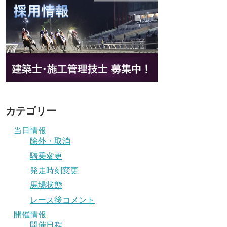
カテゴリー
当日情報
除外・取消
騎乗変更
発走時刻変更
馬場状態
レース後コメント
開催情報
開催日程