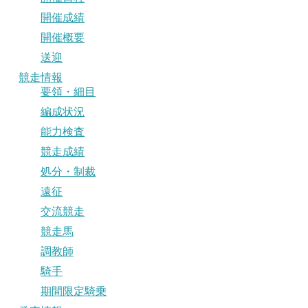
開催成績
開催概要
送迎
競走情報
要領・細目
編成状況
能力検査
競走成績
処分・制裁
遠征
交流競走
競走馬
調教師
騎手
期間限定騎乗