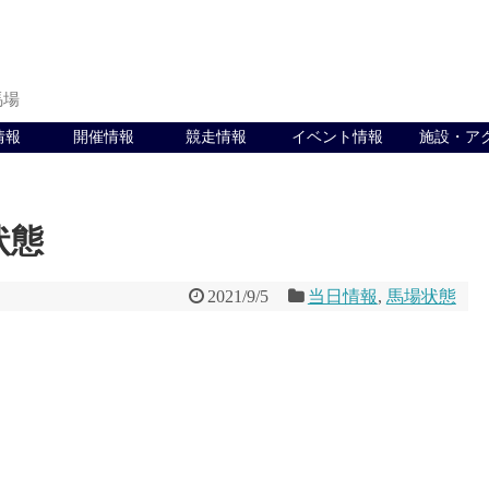
馬場
情報
開催情報
競走情報
イベント情報
施設・ア
状態
2021/9/5
当日情報
,
馬場状態