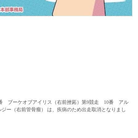
8番 ブーケオブアイリス（右前挫跖）第9競走 10番 アル
ルジー（右前管骨瘤） は、疾病のため出走取消となりまし