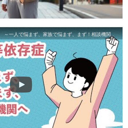
「ギャンブル等依存症対策啓発動画 ～一人で悩まず、家族で悩まず、まず！相談機関へ～」