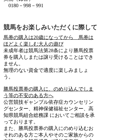
0180－998－991
競馬をお楽しみいただくに際して
馬券の購入は20歳になってから 馬券は
ほどよく楽しむ大人の遊び
未成年者は競馬法第28条により勝馬投票
券を購入しまたは譲り受けることはでき
ません。
無理のない資金で適度に楽しみましょ
う。
勝馬投票券の購入に、のめり込んでしま
う等の不安のある方へ
公営競技ギャンブル依存症カウンセリン
グセンター、精神保健福祉センター、高
知県競馬組合総務課 においてご相談を承
っております。
また、勝馬投票券の購入にのめり込むお
それのある方ご本人やそのご家族からの