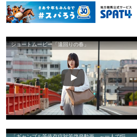
ショートムービー「遠回りの春」
「ギャンブル等依存症対策啓発動画 ～一人で悩まず、家族で悩まず、まず！相談機関へ～」