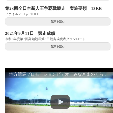
第23回全日本新人王争覇戦競走 実施要領 13KB
ファイル 23-1.pdf$FILE
記事を読む
2021年9月11日 競走成績
令和3年度第7回高知競馬第5日競走成績表ダウンロード
記事を読む
地方競馬プロモーションビデオ「みなさまのくらしのために」30秒篇｜NAR公式