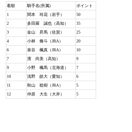
着順
騎手名(所属)
ポイント
1
関本 玲花（岩手）
50
2
多田羅 誠也（高知）
35
3
金山 昇馬（佐賀）
25
4
小林 脩斗（JRA）
20
6
泉谷 楓真（JRA）
10
7
濱 尚美（高知）
9
9
小野 楓馬（北海道）
7
10
浅野 皓大（愛知）
6
11
秋山 稔樹（JRA）
5
12
仲原 大生（大井）
5