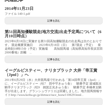
2014年11月23日
ファイル 140-1.pdf
記事を読む
第51回高知優駿競走[地方交流]出走予定馬について（6
月10日時点）
2023年6月18日に実施する第51回高知優駿競走の出走馬は次のとおりで
す。 競走概要実施日 2023年6月18日（日） 第7競走（予定） 発
走時刻18時15分（予定）実施場 高知競馬場（高知県高知市長浜宮田
2000番地）距離 ...
記事を読む
イーグルビスティー、ナリタブラック 大井「帝王賞
（JpnI）」へ
2011年6月29日（水）大井競馬場で行われる「第34回帝王賞（JpnI）」
に、イーグルビスティー（牡7 田中守きゅう舎） 騎乗予定 達城龍次
騎手ナリタブラック（牡9 雑賀正光きゅう舎） 騎乗予定 本橋孝太騎
手が出走します。グランシュヴァリエは回避しました。地方競馬情報サ
イトhttp://www.keiba.go.jp/dirtrace/race_horse110629.html...
記事を読む