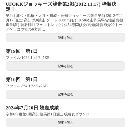
UFOKKジョッキーズ競走第2戦(2012.11.17) 枠順決
定！
第4回 浦和・船橋・大井・川崎・高知ジョッキーズ競走第2戦2012年11
月17日(土) 高知 第8競走 ダート 1600ｍ(右) 18:50発走枠馬馬名性齢負担
重量騎手調教師11フェルトレック牝454赤岡修次(高知)雑賀秀介22トー
アゲッコウ牡756宮川 ...
記事を読む
第19回 第1日
ファイル 1024-1.pdf347KB
記事を読む
第10回 第1日
ファイル 864-1.pdf247KB
記事を読む
2024年7月20日 競走成績
令和6年度第6回高知競馬第1日競走成績表ダウンロード
記事を読む