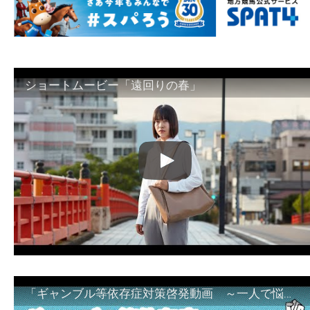
ショートムービー「遠回りの春」
「ギャンブル等依存症対策啓発動画 ～一人で悩まず、家族で悩まず、まず！相談機関へ～」