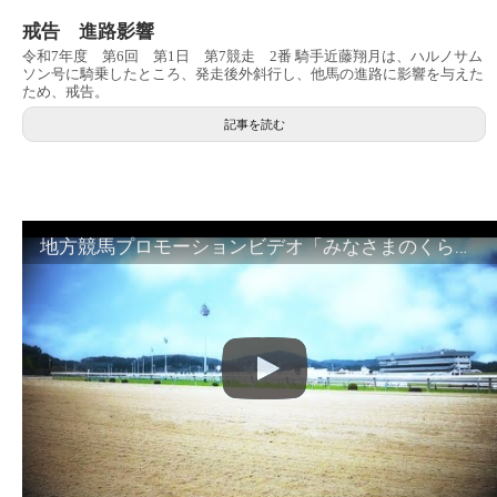
戒告 進路影響
令和7年度 第6回 第1日 第7競走 2番 騎手近藤翔月は、ハルノサム
ソン号に騎乗したところ、発走後外斜行し、他馬の進路に影響を与えた
ため、戒告。
記事を読む
地方競馬プロモーションビデオ「みなさまのくらしのために」30秒篇｜NAR公式