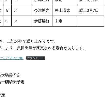
牝
８
54
今津博之
井上瑛太
繰上3月7日
牝
6
54
伊藤勝好
未定
き、上記の順で繰り上がります。
走結果により、負担重量が変更される場合があります。
て20220308
ダウンロード
上瑛太騎乗予定
尾浩一朗騎乗予定
予定