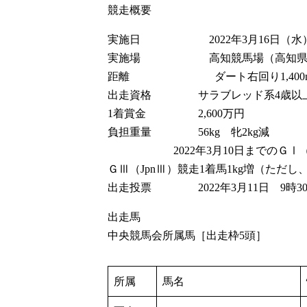
競走概要
実施日 2022年3月16日（水） 
実施場 高知競馬場（高知県高知市
距離 ダート右回り1,400
出走資格 サラブレッド系4歳以
1着賞金 2,600万円
負担重量 56kg 牝2kg減
2022年3月10日までのＧⅠ（JpnⅠ
ＧⅢ（JpnⅢ）競走1着馬1kg増（ただ
出走投票 2022年3月11日 9時3
出走馬
中央競馬会所属馬［出走枠5頭］
所属
馬名