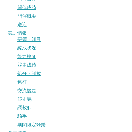
開催成績
開催概要
送迎
競走情報
要領・細目
編成状況
能力検査
競走成績
処分・制裁
遠征
交流競走
競走馬
調教師
騎手
期間限定騎乗