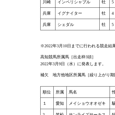
川崎
インペリシャブル
牡
5
兵庫
イグナイター
牡
4
兵庫
シェダル
牡
5
※2022年3月10日までに行われる競
高知競馬所属馬［出走枠3頭］
2022年3月9日（水）に発表します。
補欠 地方他地区所属馬［繰り上がり期限 
順位
所属
馬名
１
愛知
メイショウオオゼキ
2
笠松
サンライズサーカス