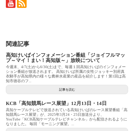
関連記事
高知けいばインフォメーション番組「ジョイフルマッ
プ～マイ！まい！高知版～」放映について
今週末、4/7(土)から6/30(土)まで、毎週１回高知けいばのインフォメー
ション番組が放送されます。 高知けいば所属の女性ジョッキー別府真
衣騎手が高知県内の様々な農林水産業の産品を紹介します！第1回は高
知市徳谷のフ...
記事を読む
KCB「高知競馬レース展望」12月13日・14日
高知ケーブルテレビで放送されている高知けいばのレース展望番組「高
知競馬レース展望」が、2025年3月24・25日放送分より、
YouTube「KCB高知ケーブルテレビチャンネル」から配信されるように
なりました。 毎回「モーニング展望。...