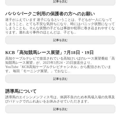
記事を読む
バババパークご利用の保護者の方へのお願い
迷子がふえています 迷子になるということは、子どもが一人になって
しまうこと。とても不安な気持ちになり、時にはパニック状態になって
しまうことも。そんな状態の子どもは事故や犯罪に巻き込まれやすくな
ります。連れ去り事件のほとんどは、子ども...
記事を読む
KCB「高知競馬レース展望」7月18日・19日
高知ケーブルテレビで放送されている高知けいばのレース展望番組「高
知競馬レース展望」が、2025年3月24・25日放送分より、
YouTube「KCB高知ケーブルテレビチャンネル」から配信されていま
す。 毎回「モーニング展望。」でおなじ...
記事を読む
誘導馬について
誘導馬のエイシンメンフィス号は、体調不良のため本馬場入場の先導及
びパドックでのふれあいをお休みさせていただきます。
記事を読む