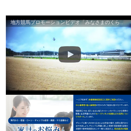
地方競馬プロモーションビデオ「みなさまのくらしのために」30秒篇｜NAR公式