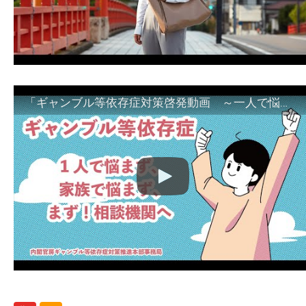
「ギャンブル等依存症対策啓発動画 ～一人で悩まず、家族で悩まず、まず！相談機関へ～」