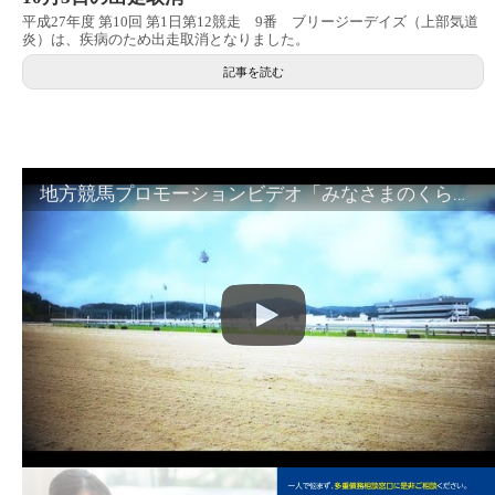
平成27年度 第10回 第1日第12競走 9番 ブリージーデイズ（上部気道
炎）は、疾病のため出走取消となりました。
記事を読む
地方競馬プロモーションビデオ「みなさまのくらしのために」30秒篇｜NAR公式