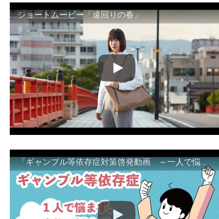
ショートムービー「遠回りの春」
「ギャンブル等依存症対策啓発動画 ～一人で悩まず、家族で悩まず、まず！相談機関へ～」