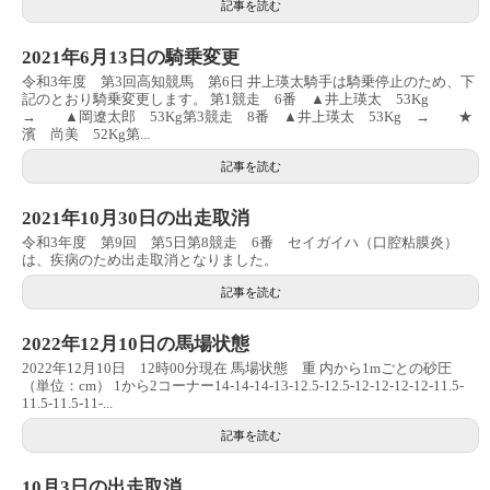
記事を読む
2021年6月13日の騎乗変更
令和3年度 第3回高知競馬 第6日 井上瑛太騎手は騎乗停止のため、下
記のとおり騎乗変更します。 第1競走 6番 ▲井上瑛太 53Kg
→ ▲岡遼太郎 53Kg第3競走 8番 ▲井上瑛太 53Kg → ★
濱 尚美 52Kg第...
記事を読む
2021年10月30日の出走取消
令和3年度 第9回 第5日第8競走 6番 セイガイハ（口腔粘膜炎）
は、疾病のため出走取消となりました。
記事を読む
2022年12月10日の馬場状態
2022年12月10日 12時00分現在 馬場状態 重 内から1mごとの砂圧
（単位：cm） 1から2コーナー14-14-14-13-12.5-12.5-12-12-12-12-11.5-
11.5-11.5-11-...
記事を読む
10月3日の出走取消