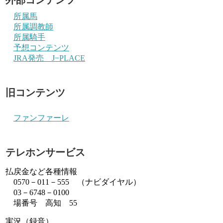
所属馬
所属調教師
所属騎手
予想コンテンツ
JRA発売 J−PLACE
旧コンテンツ
ファンファーレ
テレホンサービス
払戻金など各種情報
0570－011－555 （ナビダイヤル）
03－6748－0100
場番号 高知 55
実況（録音）