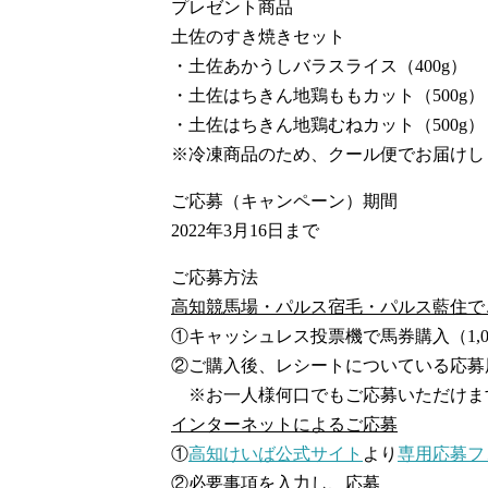
プレゼント商品
土佐のすき焼きセット
・土佐あかうしバラスライス（400g）
・土佐はちきん地鶏ももカット（500g）
・土佐はちきん地鶏むねカット（500g）
※冷凍商品のため、クール便でお届けし
ご応募（キャンペーン）期間
2022年3月16日まで
ご応募方法
高知競馬場・パルス宿毛・パルス藍住で
①キャッシュレス投票機で馬券購入（1,0
②ご購入後、レシートについている応募
※お一人様何口でもご応募いただけま
インターネットによるご応募
①
高知けいば公式サイト
より
専用応募フ
②必要事項を入力し、応募