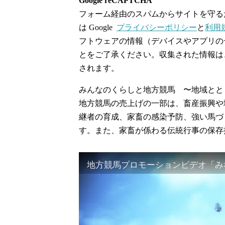
Google reCAPTCHA
フォーム経由のスパムからサイトを守るため G
は Google
プライバシーポリシー
と
利用
フトウェアの情報（デバイスやアプリのデー
とをご了承ください。収集された情報は、
されます。
みんなのくらしと地方競馬 〜地域とと
地方競馬の売上げの一部は、畜産振興や
継者の育成、家畜の感染予防、強い馬づ
す。また、家畜が係わる伝統行事の保存
地方競馬プロモーションビデオ「みな