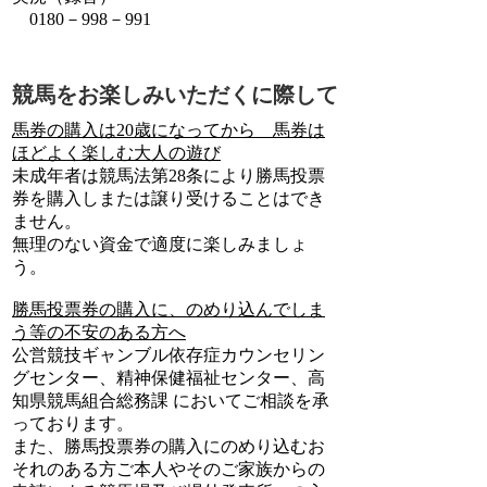
0180－998－991
競馬をお楽しみいただくに際して
馬券の購入は20歳になってから 馬券は
ほどよく楽しむ大人の遊び
未成年者は競馬法第28条により勝馬投票
券を購入しまたは譲り受けることはでき
ません。
無理のない資金で適度に楽しみましょ
う。
勝馬投票券の購入に、のめり込んでしま
う等の不安のある方へ
公営競技ギャンブル依存症カウンセリン
グセンター、精神保健福祉センター、高
知県競馬組合総務課 においてご相談を承
っております。
また、勝馬投票券の購入にのめり込むお
それのある方ご本人やそのご家族からの