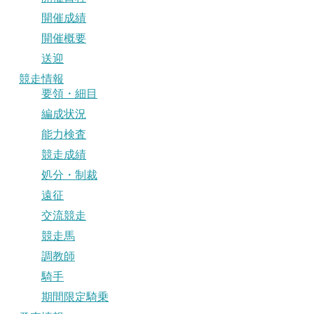
開催成績
開催概要
送迎
競走情報
要領・細目
編成状況
能力検査
競走成績
処分・制裁
遠征
交流競走
競走馬
調教師
騎手
期間限定騎乗