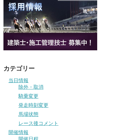
カテゴリー
当日情報
除外・取消
騎乗変更
発走時刻変更
馬場状態
レース後コメント
開催情報
開催日程