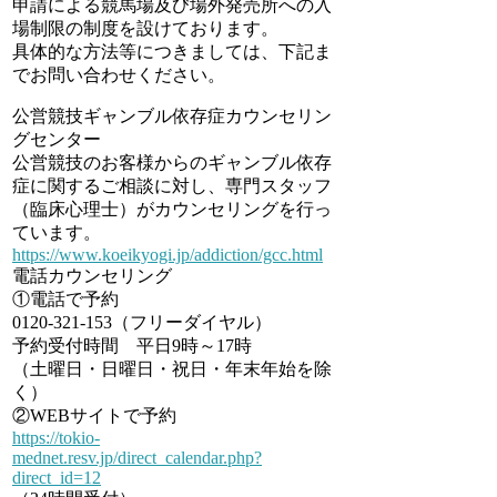
申請による競馬場及び場外発売所への入
場制限の制度を設けております。
具体的な方法等につきましては、下記ま
でお問い合わせください。
公営競技ギャンブル依存症カウンセリン
グセンター
公営競技のお客様からのギャンブル依存
症に関するご相談に対し、専門スタッフ
（臨床心理士）がカウンセリングを行っ
ています。
https://www.koeikyogi.jp/addiction/gcc.html
電話カウンセリング
①電話で予約
0120-321-153（フリーダイヤル）
予約受付時間 平日9時～17時
（土曜日・日曜日・祝日・年末年始を除
く）
②WEBサイトで予約
https://tokio-
mednet.resv.jp/direct_calendar.php?
direct_id=12