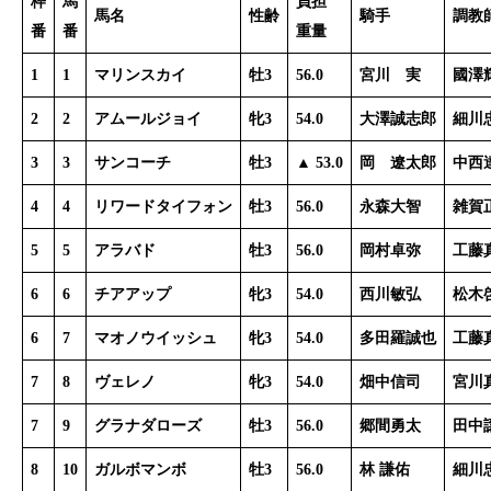
枠
馬
負担
馬名
性齢
騎手
調教
番
番
重量
1
1
マリンスカイ
牡3
56.0
宮川 実
國澤
2
2
アムールジョイ
牝3
54.0
大澤誠志郎
細川
3
3
サンコーチ
牡3
▲ 53.0
岡 遼太郎
中西
4
4
リワードタイフォン
牡3
56.0
永森大智
雑賀
5
5
アラバド
牡3
56.0
岡村卓弥
工藤
6
6
チアアップ
牝3
54.0
西川敏弘
松木
6
7
マオノウイッシュ
牝3
54.0
多田羅誠也
工藤
7
8
ヴェレノ
牝3
54.0
畑中信司
宮川
7
9
グラナダローズ
牡3
56.0
郷間勇太
田中
8
10
ガルボマンボ
牡3
56.0
林 謙佑
細川