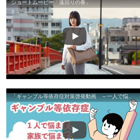
ショートムービー「遠回りの春」
「ギャンブル等依存症対策啓発動画 ～一人で悩まず、家族で悩まず、まず！相談機関へ～」