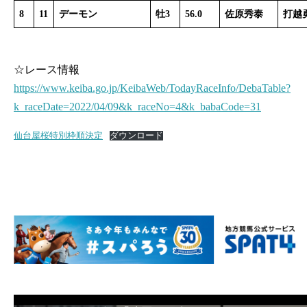
8
11
デーモン
牡3
56.0
佐原秀泰
打越
☆レース情報
https://www.keiba.go.jp/KeibaWeb/TodayRaceInfo/DebaTable?
k_raceDate=2022/04/09&k_raceNo=4&k_babaCode=31
仙台屋桜特別枠順決定
ダウンロード