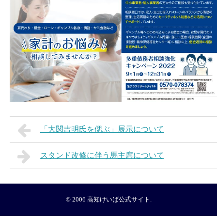
「大関吉明氏を偲ぶ」展示について
スタンド改修に伴う馬主席について
© 2006
高知けいば公式サイト
.