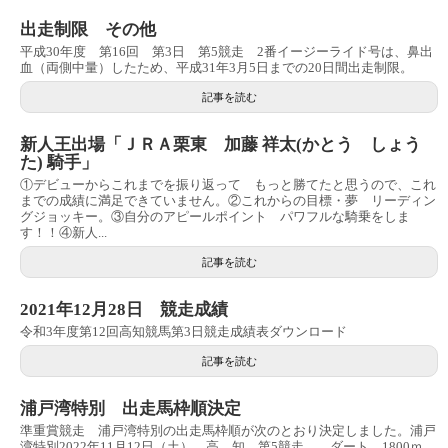
出走制限 その他
平成30年度 第16回 第3日 第5競走 2番イージーライド号は、鼻出
血（両側中量）したため、平成31年3月5日までの20日間出走制限。
記事を読む
新人王出場「ＪＲＡ栗東 加藤 祥太(かとう しょう
た) 騎手」
①デビューからこれまでを振り返って もっと勝てたと思うので、これ
までの成績に満足できていません。②これからの目標・夢 リーディン
グジョッキー。③自分のアピールポイント パワフルな騎乗をしま
す！！④新人...
記事を読む
2021年12月28日 競走成績
令和3年度第12回高知競馬第3日競走成績表ダウンロード
記事を読む
浦戸湾特別 出走馬枠順決定
準重賞競走 浦戸湾特別の出走馬枠順が次のとおり決定しました。浦戸
湾特別2022年11月12日（土） 高 知 第5競走 ダート 1800ｍ