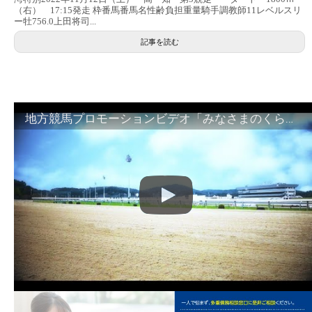
（右） 17:15発走 枠番馬番馬名性齢負担重量騎手調教師11レベルスリ
ー牡756.0上田将司...
記事を読む
地方競馬プロモーションビデオ「みなさまのくらしのために」30秒篇｜NAR公式