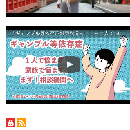
「ギャンブル等依存症対策啓発動画 ～一人で悩まず、家族で悩まず、まず！相談機関へ～」