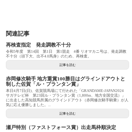
関連記事
再検査指定 発走調教不十分
令和5年度 第14回 第1日 第1競走 4番 リオマカニ号は、発走調教
不十分（頭下大、出不4.0馬身）のため、再検査。
記事を読む
赤岡修次騎手 地方重賞100勝目はグラインドアウトと
制した佐賀「ル・プランタン賞」
本日4月7日(日)、佐賀競馬場にて行われた「GRANDAME-JAPAN2024
サガテレビ杯 第23回ル・プランタン賞（1,800m、地方全国交流）」
に出走した高知競馬所属のグラインドアウト（赤岡修次騎手騎乗）が人
気に応え優勝しました。...
記事を読む
瀬戸特別（ファストフォース賞）出走馬枠順決定