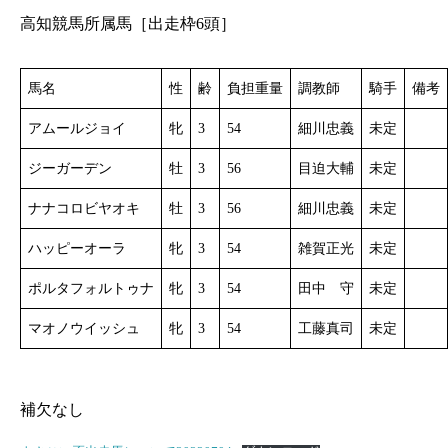
高知競馬所属馬［出走枠6頭］
馬名
性
齢
負担重量
調教師
騎手
備考
アムールジョイ
牝
3
54
細川忠義
未定
ジーガーデン
牡
3
56
目迫大輔
未定
ナナコロビヤオキ
牡
3
56
細川忠義
未定
ハッピーオーラ
牝
3
54
雑賀正光
未定
ポルタフォルトゥナ
牝
3
54
田中 守
未定
マオノウイッシュ
牝
3
54
工藤真司
未定
補欠なし