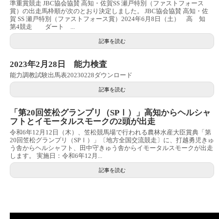
準重賞競走 JBC協会協賛 高知・佐賀SS 瀬戸特別（ファストフォース
賞）の出走馬枠順が次のとおり決定しました。 JBC協会協賛 高知・佐
賀 SS 瀬戸特別（ファストフォース賞）2024年6月8日（土） 高 知
第4競走 ダート ...
記事を読む
2023年2月28日 能力検査
能力調教試験出馬表20230228ダウンロード
記事を読む
「第20回笠松グランプリ（SPⅠ）」高知からヘルシャ
フトとイモータルスモークの2頭が出走
令和6年12月12日（木）、笠松競馬場で行われる農林水産大臣賞典「第
20回笠松グランプリ（SPⅠ）」〔地方全国交流競走〕に、打越勇児きゅ
う舎からヘルシャフト、田中守きゅう舎からイモータルスモークが出走
します。 実施日：令和6年12月...
記事を読む