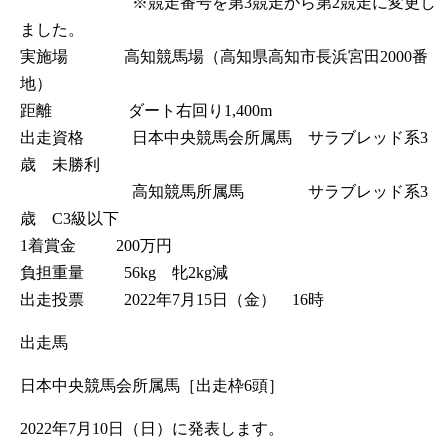
※競走番号を第3競走から第2競走に変更し
ました。
実施場 高知競馬場（高知県高知市長浜宮田2000番
地）
距離 ダート右回り1,400m
出走資格 日本中央競馬会所属馬 サラブレッド系3
歳 未勝利
高知競馬所属馬 サラブレッド系3
歳 C3級以下
1着賞金 200万円
負担重量 56kg 牝2kg減
出走投票 2022年7月15日（金） 16時
出走馬
日本中央競馬会所属馬［出走枠6頭］
2022年7月10日（日）に発表します。