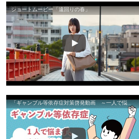
ショートムービー「遠回りの春」
「ギャンブル等依存症対策啓発動画 ～一人で悩まず、家族で悩まず、まず！相談機関へ～」