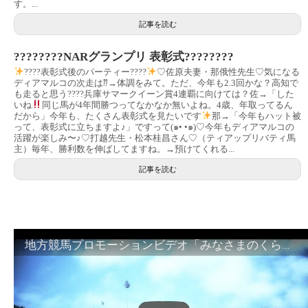
す。...
記事を読む
????????NARグランプリ 表彰式????????
????表彰式後のパーティー????
♡佐原夫妻・那俄性先生♡気になる
ディアマルコの次走は⁇→体調をみて。ただ、今年も2.3回かな？高知で
も走ると思う????兵庫サマークイーン賞4連覇に向けては？佐→「した
いね
同じ馬が4年間勝つってなかなか無いよね。4歳、年取ってるん
だから」今年も、たくさん表彰式を見たいです
那→「今年もハット被
って、表彰式に立ちますよ♪」ですって(๑• •๑)♡今年もディアマルコの
活躍が楽しみ〜♪♡打越先生・松本桂昌さん♡（ティアップリバティ馬
主）毎年、勝利数を伸ばしてますね。→預けてくれる...
記事を読む
地方競馬プロモーションビデオ「みなさまのくらしのために」30秒篇｜NAR公式