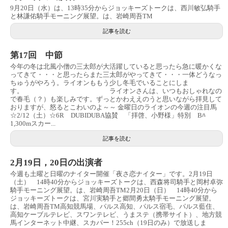
9月20日（水）は、13時35分からジョッキーズトークは、西川敏弘騎手
と林謙佑騎手モーニング展望。は、岩崎周吾TM
記事を読む
第17回 中節
今年の冬は北風小僧の三太郎が大活躍していると思ったら急に暖かくな
ってきて・・・と思ったらまた三太郎がやってきて・・・一体どうなっ
ちゅうがやろう。ライオンももう少し冬毛でいることにしま
す。 ライオンさんは、いつもおしゃれなの
で春毛（？）も楽しみです。ずっとかわええのうと思いながら拝見して
おりますが、怒るとこわいのよ～～ 金曜日のライオンの今週の注目馬
☆2/12（土）☆6R DUBIDUBA協賛 「拝啓、小野様」特別 Bﾊ
1,300mスカー...
記事を読む
2月19日，20日の出演者
今週も土曜と日曜のナイター開催「夜さ恋ナイター」です。2月19日
（土） 14時40分からジョッキーズトークは、西森将司騎手と岡村卓弥
騎手モーニング展望。は、岩崎周吾TM2月20日（日） 14時40分から
ジョッキーズトークは、宮川実騎手と郷間勇太騎手モーニング展望。
は、岩崎周吾TM高知競馬場、パルス高知、パルス宿毛、パルス藍住、
高知ケーブルテレビ、スワンテレビ、うまステ（携帯サイト）、地方競
馬インターネット中継、スカパー！255ch（19日のみ）で放送しま