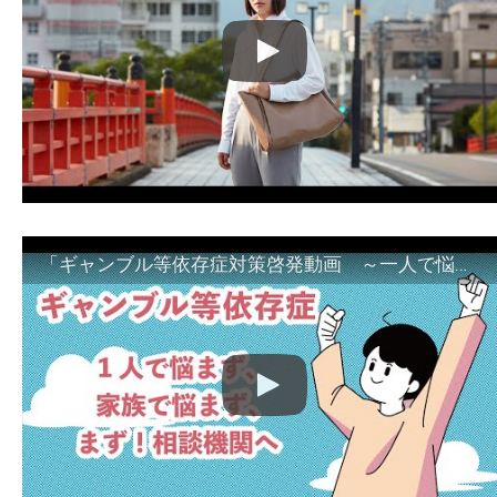
「ギャンブル等依存症対策啓発動画 ～一人で悩まず、家族で悩まず、まず！相談機関へ～」