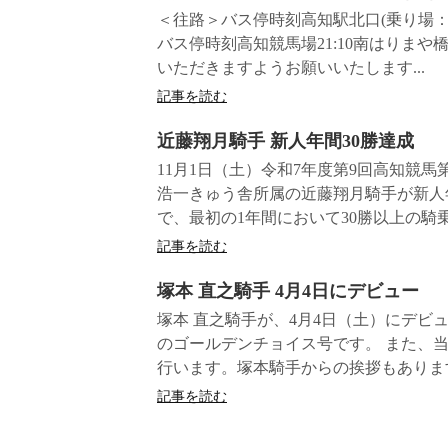
＜往路＞バス停時刻高知駅北口(乗り場：7番)
バス停時刻高知競馬場21:10南はりまや橋
いただきますようお願いいたします...
記事を読む
近藤翔月騎手 新人年間30勝達成
11月1日（土）令和7年度第9回高知競
浩一きゅう舎所属の近藤翔月騎手が新人
で、最初の1年間において30勝以上の騎乗成
記事を読む
塚本 直之騎手 4月4日にデビュー
塚本 直之騎手が、4月4日（土）にデビ
のゴールデンチョイス号です。 また、当
行います。塚本騎手からの挨拶もあります
記事を読む