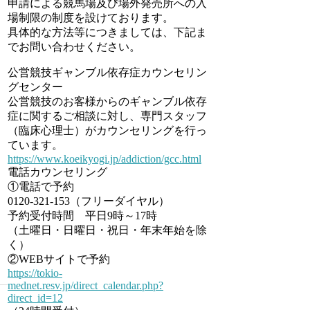
申請による競馬場及び場外発売所への入
場制限の制度を設けております。
具体的な方法等につきましては、下記ま
でお問い合わせください。
公営競技ギャンブル依存症カウンセリン
グセンター
公営競技のお客様からのギャンブル依存
症に関するご相談に対し、専門スタッフ
（臨床心理士）がカウンセリングを行っ
ています。
https://www.koeikyogi.jp/addiction/gcc.html
電話カウンセリング
①電話で予約
0120-321-153（フリーダイヤル）
予約受付時間 平日9時～17時
（土曜日・日曜日・祝日・年末年始を除
く）
②WEBサイトで予約
https://tokio-
mednet.resv.jp/direct_calendar.php?
direct_id=12