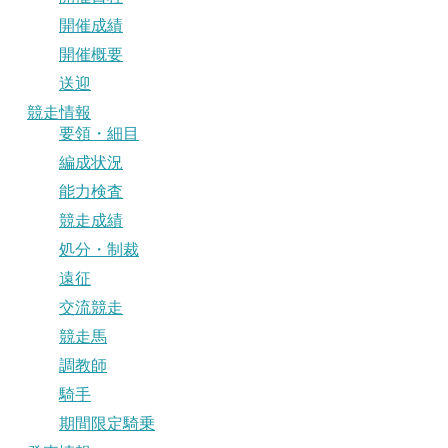
開催成績
開催概要
送迎
競走情報
要領・細目
編成状況
能力検査
競走成績
処分・制裁
遠征
交流競走
競走馬
調教師
騎手
期間限定騎乗