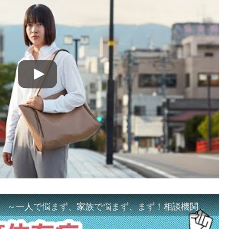
「ギャンブル等依存症対策啓発動画 ～一人で悩まず、家族で悩まず、まず！相談機関へ～」