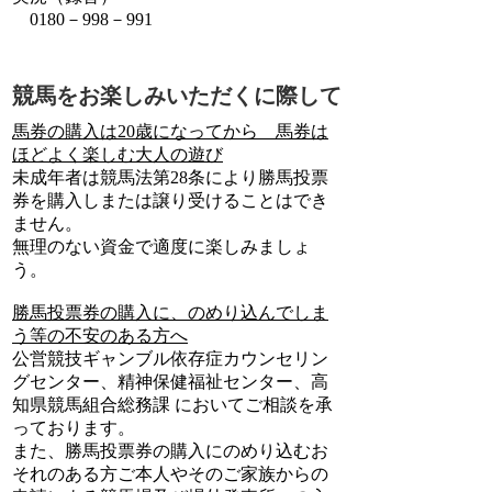
0180－998－991
競馬をお楽しみいただくに際して
馬券の購入は20歳になってから 馬券は
ほどよく楽しむ大人の遊び
未成年者は競馬法第28条により勝馬投票
券を購入しまたは譲り受けることはでき
ません。
無理のない資金で適度に楽しみましょ
う。
勝馬投票券の購入に、のめり込んでしま
う等の不安のある方へ
公営競技ギャンブル依存症カウンセリン
グセンター、精神保健福祉センター、高
知県競馬組合総務課 においてご相談を承
っております。
また、勝馬投票券の購入にのめり込むお
それのある方ご本人やそのご家族からの