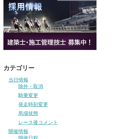
カテゴリー
当日情報
除外・取消
騎乗変更
発走時刻変更
馬場状態
レース後コメント
開催情報
開催日程