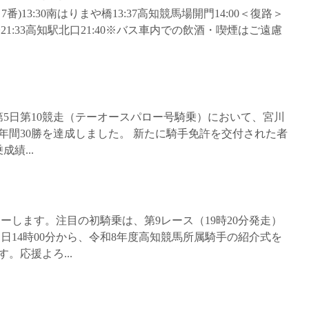
13:30南はりまや橋13:37高知競馬場開門14:00＜復路＞
21:33高知駅北口21:40※バス車内での飲酒・喫煙はご遠慮
馬第5日第10競走（テーオースパロー号騎乗）において、宮川
年間30勝を達成しました。 新たに騎手免許を交付された者
績...
ューします。注目の初騎乗は、第9レース（19時20分発走）
日14時00分から、令和8年度高知競馬所属騎手の紹介式を
。応援よろ...