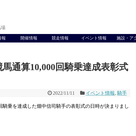
馬場
情報
開催情報
競走情報
イベント情報
施設・ア
通算10,000回騎乗達成表彰式
2022/11/11
イベント情報
,
騎手
000回騎乗を達成した畑中信司騎手の表彰式の日時が決まりまし