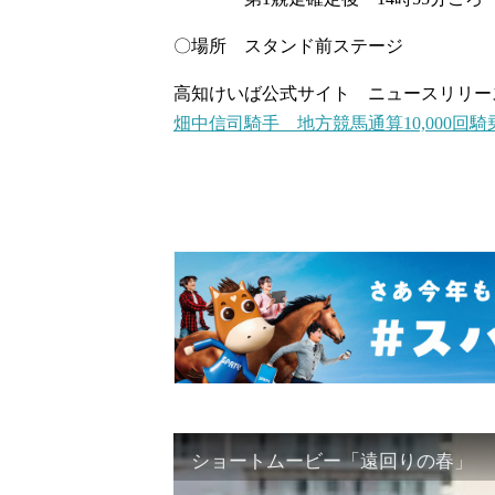
〇場所 スタンド前ステージ
高知けいば公式サイト ニュースリリー
畑中信司騎手 地方競馬通算10,000回騎乗達成 (
ショートムービー「遠回りの春」