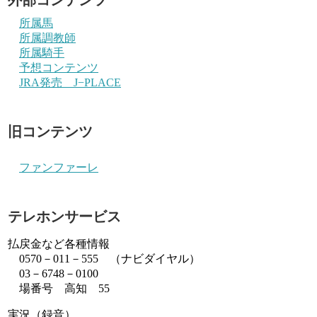
所属馬
所属調教師
所属騎手
予想コンテンツ
JRA発売 J−PLACE
旧コンテンツ
ファンファーレ
テレホンサービス
払戻金など各種情報
0570－011－555 （ナビダイヤル）
03－6748－0100
場番号 高知 55
実況（録音）