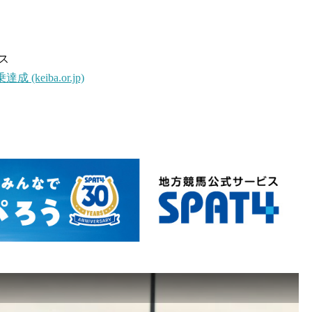
ス
keiba.or.jp)