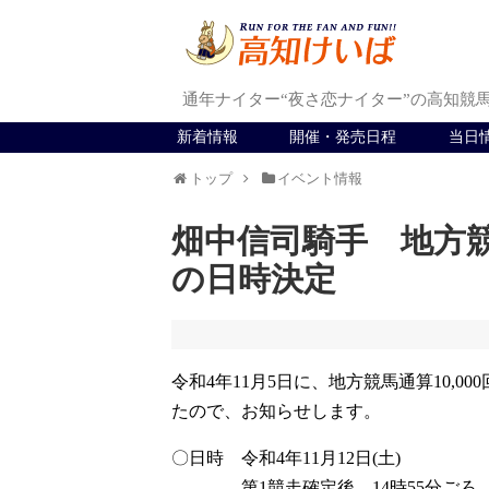
通年ナイター“夜さ恋ナイター”の高知競
新着情報
開催・発売日程
当日
トップ
イベント情報
畑中信司騎手 地方競馬
の日時決定
令和4年11月5日に、地方競馬通算10,
たので、お知らせします。
〇日時 令和4年11月12日(土)
第1競走確定後 14時55分ごろ