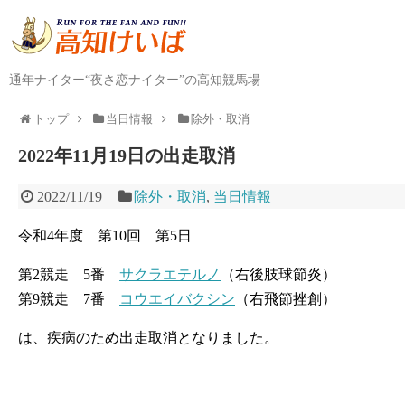
通年ナイター“夜さ恋ナイター”の高知競馬場
トップ
当日情報
除外・取消
2022年11月19日の出走取消
2022/11/19
除外・取消
,
当日情報
令和4年度 第10回 第5日
第2競走 5番
サクラエテルノ
（右後肢球節炎）
第9競走 7番
コウエイバクシン
（右飛節挫創）
は、疾病のため出走取消となりました。