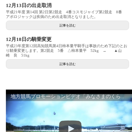
12月13日の出走取消
平成21年度 第14回 第2日第2競走 4番コスモジャイブ第2競走 8番
アポロジャックは疾病のため出走取消となりました。
記事を読む
12月18日の騎乗変更
平成23年度第12回高知競馬第4日柿本量平騎手は事故のため下記のとお
り騎乗変更します。第2競走 5番 △柿本量平 52kg → ▲山
崎 良 51kg
記事を読む
地方競馬プロモーションビデオ「みなさまのくらしのために」30秒篇｜NAR公式