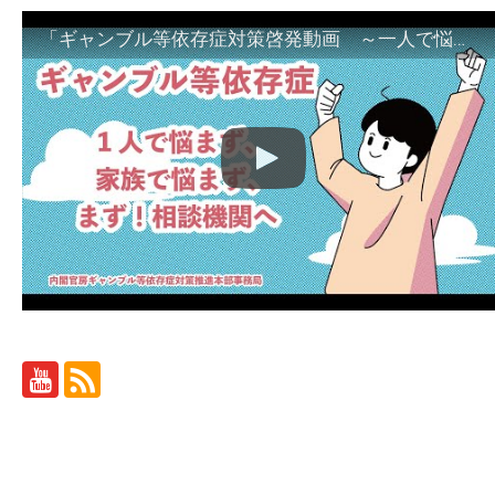
「ギャンブル等依存症対策啓発動画 ～一人で悩まず、家族で悩まず、まず！相談機関へ～」