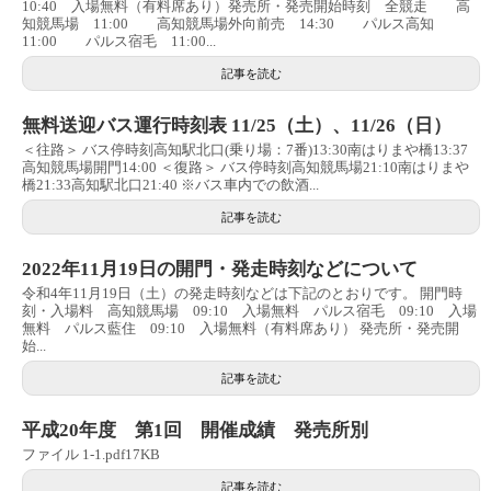
10:40 入場無料（有料席あり）発売所・発売開始時刻 全競走 高
知競馬場 11:00 高知競馬場外向前売 14:30 パルス高知
11:00 パルス宿毛 11:00...
記事を読む
無料送迎バス運行時刻表 11/25（土）、11/26（日）
＜往路＞ バス停時刻高知駅北口(乗り場：7番)13:30南はりまや橋13:37
高知競馬場開門14:00 ＜復路＞ バス停時刻高知競馬場21:10南はりまや
橋21:33高知駅北口21:40 ※バス車内での飲酒...
記事を読む
2022年11月19日の開門・発走時刻などについて
令和4年11月19日（土）の発走時刻などは下記のとおりです。 開門時
刻・入場料 高知競馬場 09:10 入場無料 パルス宿毛 09:10 入場
無料 パルス藍住 09:10 入場無料（有料席あり） 発売所・発売開
始...
記事を読む
平成20年度 第1回 開催成績 発売所別
ファイル 1-1.pdf17KB
記事を読む