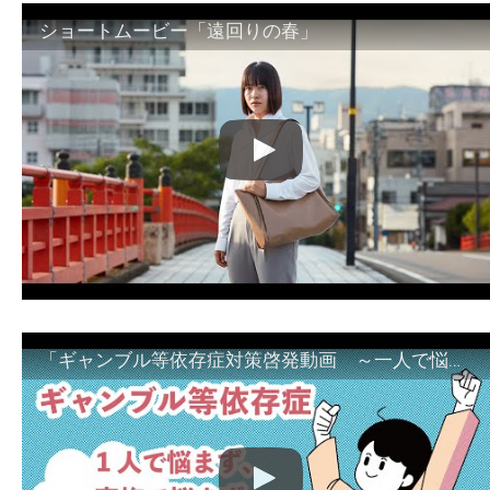
ショートムービー「遠回りの春」
「ギャンブル等依存症対策啓発動画 ～一人で悩まず、家族で悩まず、まず！相談機関へ～」