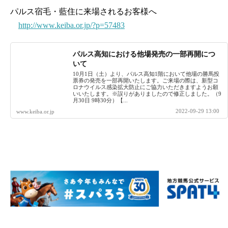
パルス宿毛・藍住に来場されるお客様へ
http://www.keiba.or.jp/?p=57483
パルス高知における他場発売の一部再開につ
いて
10月1日（土）より、パルス高知1階において他場の勝馬投
票券の発売を一部再開いたします。ご来場の際は、新型コ
ロナウイルス感染拡大防止にご協力いただきますようお願
いいたします。※誤りがありましたので修正しました。（9
月30日 9時30分）【...
2022-09-29 13:00
www.keiba.or.jp