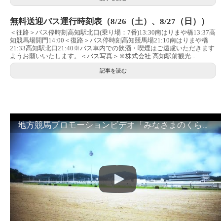
無料送迎バス運行時刻表（8/26（土）、8/27（日））
＜往路＞バス停時刻高知駅北口(乗り場：7番)13:30南はりまや橋13:37高
知競馬場開門14:00＜復路＞バス停時刻高知競馬場21:10南はりまや橋
21:33高知駅北口21:40※バス車内での飲酒・喫煙はご遠慮いただきます
ようお願いいたします。＜バス写真＞※株式会社 高知駅前観光...
記事を読む
地方競馬プロモーションビデオ「みなさまのくらしのために」30秒篇｜NAR公式