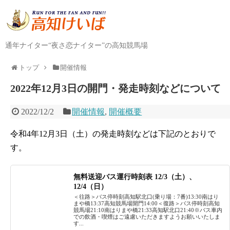
通年ナイター“夜さ恋ナイター”の高知競馬場
トップ
開催情報
2022年12月3日の開門・発走時刻などについて
2022/12/2
開催情報
,
開催概要
令和4年12月3日（土）の発走時刻などは下記のとおりで
す。
無料送迎バス運行時刻表 12/3（土）、
12/4（日）
＜往路＞バス停時刻高知駅北口(乗り場：7番)13:30南はり
まや橋13:37高知競馬場開門14:00＜復路＞バス停時刻高知
競馬場21:10南はりまや橋21:33高知駅北口21:40※バス車内
での飲酒・喫煙はご遠慮いただきますようお願いいたしま
す...