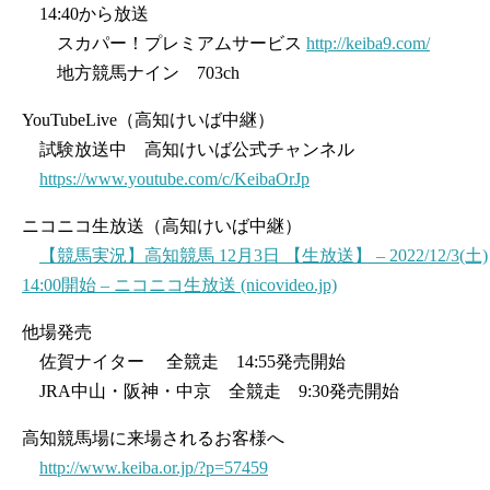
14:40から放送
スカパー！プレミアムサービス
http://keiba9.com/
地方競馬ナイン 703ch
YouTubeLive（高知けいば中継）
試験放送中 高知けいば公式チャンネル
https://www.youtube.com/c/KeibaOrJp
ニコニコ生放送（高知けいば中継）
【競馬実況】高知競馬 12月3日 【生放送】 – 2022/12/3(土)
14:00開始 – ニコニコ生放送 (nicovideo.jp)
他場発売
佐賀ナイター 全競走 14:55発売開始
JRA中山・阪神・中京 全競走 9:30発売開始
高知競馬場に来場されるお客様へ
http://www.keiba.or.jp/?p=57459