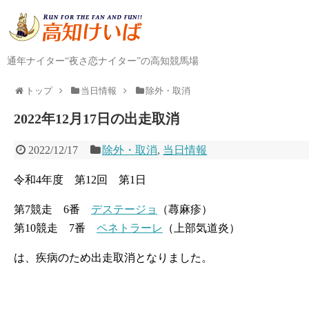
通年ナイター“夜さ恋ナイター”の高知競馬場
トップ
当日情報
除外・取消
2022年12月17日の出走取消
2022/12/17
除外・取消
,
当日情報
令和4年度 第12回 第1日
第7競走 6番
デステージョ
（蕁麻疹）
第10競走 7番
ペネトラーレ
（上部気道炎）
は、疾病のため出走取消となりました。