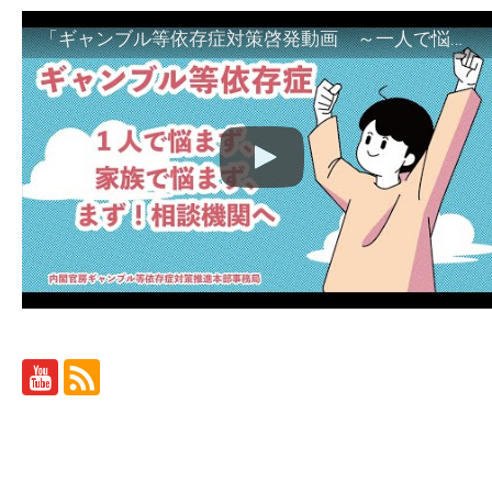
「ギャンブル等依存症対策啓発動画 ～一人で悩まず、家族で悩まず、まず！相談機関へ～」