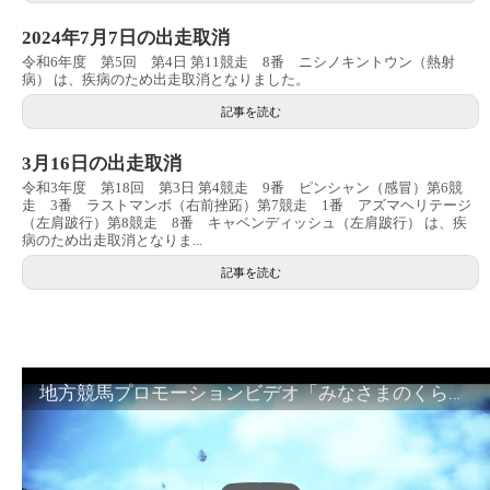
2024年7月7日の出走取消
令和6年度 第5回 第4日 第11競走 8番 ニシノキントウン（熱射
病） は、疾病のため出走取消となりました。
記事を読む
3月16日の出走取消
令和3年度 第18回 第3日 第4競走 9番 ピンシャン（感冒）第6競
走 3番 ラストマンボ（右前挫跖）第7競走 1番 アズマヘリテージ
（左肩跛行）第8競走 8番 キャベンディッシュ（左肩跛行） は、疾
病のため出走取消となりま...
記事を読む
地方競馬プロモーションビデオ「みなさまのくらしのために」30秒篇｜NAR公式