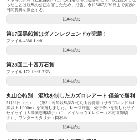
ったことは競馬の公正を害したため、戒告。令和5年7月30日まで実効2
日間賞典を停止する。
記事を読む
第17回黒船賞はダノンレジェンドが完勝！
ファイル 4880-1.pdf
記事を読む
第28回二十四万石賞
ファイル 172-1.pdf13KB
記事を読む
丸山台特別 混戦を制したカズロレアート 僅差で勝利
5月31日（土）、［第3回高知競馬第5日]丸山台特別（サラブレッド系4
歳以上 1,900m）を実施しました。 レース序盤、先行争いを制したサイ
セイセイ（大澤誠志郎騎手）に、メイショウエレジー（木村直輝騎
手）、ワンダーカタリナ（岡村卓...
記事を読む