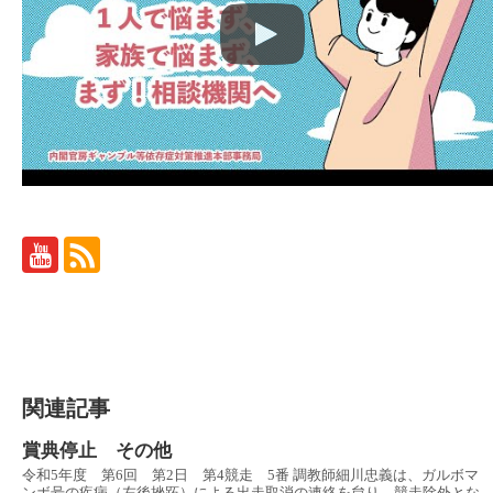
関連記事
賞典停止 その他
令和5年度 第6回 第2日 第4競走 5番 調教師細川忠義は、ガルボマ
ンボ号の疾病（左後挫跖）による出走取消の連絡を怠り、競走除外とな