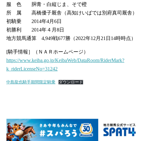
服 色 胴青・白縦じま、そで橙
所 属 高橋優子厩舎（高知けいばでは別府真司厩舎）
初騎乗 2014年4月6日
初勝利 2014年４月8日
地方競馬通算 4,949戦677勝（2022年12月21日14時時点）
[騎手情報］（ＮＡＲホームページ）
https://www.keiba.go.jp/KeibaWeb/DataRoom/RiderMark?
k_riderLicenseNo=31242
中島龍也騎手期間限定騎乗
ダウンロード