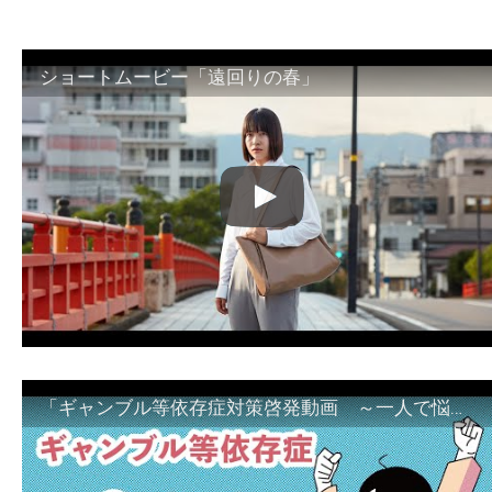
ショートムービー「遠回りの春」
「ギャンブル等依存症対策啓発動画 ～一人で悩まず、家族で悩まず、まず！相談機関へ～」