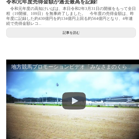
令和元年度売得金額が過去最高を記録!
令和元年度の高知けいばは、本日令和2年3月31日の開催をもって全日
程（19開催、109日）を無事終了しました。 今年度の売得金額は、昨
年度に記録した約430億円を約134億円上回る約564億円となり、4年連
続で売得金額レコ...
記事を読む
地方競馬プロモーションビデオ「みなさまのくらしのために」30秒篇｜NAR公式