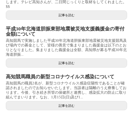
します。テレビ高知さんが、二日間じっくりと取材をしてくれました。
$$
記事を読む
平成30年北海道胆振東部地震被災地支援義援金の寄付
金額について
高知競馬で実施しました平成30年北海道胆振東部地震被災地支援競馬及
び場内での募金として、皆様の善意で集まりました義援金は以下のとお
りとなりました。集まりました義援金は全額、高知県が募る平成30年北
海道胆振...
記事を読む
高知競馬職員の新型コロナウイルス感染について
高知競馬の職員2名が、新型コロナウイルス感染症陽性であることが確
認されましたのでお知らせいたします。当該者は隔離のうえ療養してお
ります。今後、引き続き所管の保健所と連携し、感染拡大の防止に取り
組んでまいります。なお、1月15日(日)及び1...
記事を読む