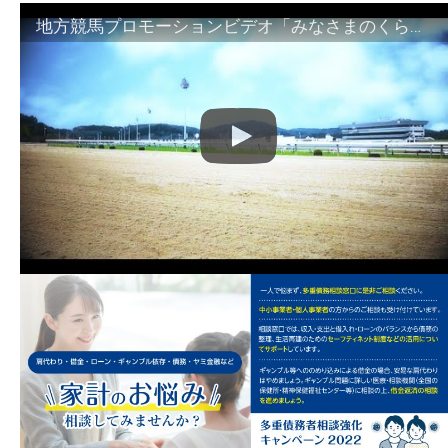
地方競馬プロモーションビデオ「みなさまのくらしのために」30秒篇｜NAR公式