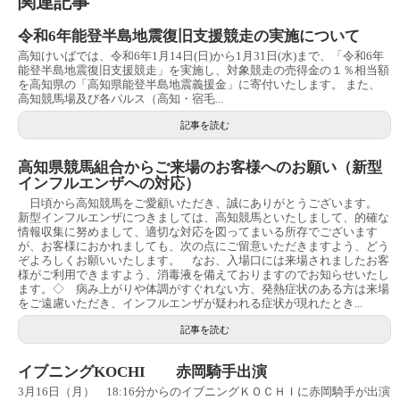
関連記事
令和6年能登半島地震復旧支援競走の実施について
高知けいばでは、令和6年1月14日(日)から1月31日(水)まで、「令和6年
能登半島地震復旧支援競走」を実施し、対象競走の売得金の１％相当額
を高知県の「高知県能登半島地震義援金」に寄付いたします。 また、
高知競馬場及び各パルス（高知・宿毛...
記事を読む
高知県競馬組合からご来場のお客様へのお願い（新型
インフルエンザへの対応）
日頃から高知競馬をご愛顧いただき、誠にありがとうございます。
新型インフルエンザにつきましては、高知競馬といたしまして、的確な
情報収集に努めまして、適切な対応を図ってまいる所存でございます
が、お客様におかれましても、次の点にご留意いただきますよう、どう
ぞよろしくお願いいたします。 なお、入場口には来場されましたお客
様がご利用できますよう、消毒液を備えておりますのでお知らせいたし
ます。◇ 病み上がりや体調がすぐれない方、発熱症状のある方は来場
をご遠慮いただき、インフルエンザが疑われる症状が現れたとき...
記事を読む
イブニングKOCHI 赤岡騎手出演
3月16日（月） 18:16分からのイブニングＫＯＣＨＩに赤岡騎手が出演