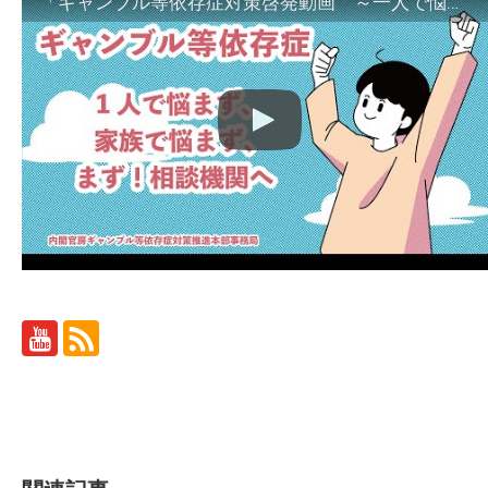
「ギャンブル等依存症対策啓発動画 ～一人で悩まず、家族で悩まず、まず！相談機関へ～」