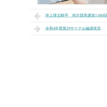
井上瑛太騎手 地方競馬通算1,000
令和4年度第29サイクル編成状況