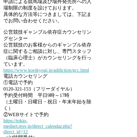
申請による競馬場及び場外発売所への入
場制限の制度を設けております。
具体的な方法等につきましては、下記ま
でお問い合わせください。
公営競技ギャンブル依存症カウンセリン
グセンター
公営競技のお客様からのギャンブル依存
症に関するご相談に対し、専門スタッフ
（臨床心理士）がカウンセリングを行っ
ています。
https://www.koeikyogi.jp/addiction/gcc.html
電話カウンセリング
①電話で予約
0120-321-153（フリーダイヤル）
予約受付時間 平日9時～17時
（土曜日・日曜日・祝日・年末年始を除
く）
②WEBサイトで予約
https://tokio-
mednet.resv.jp/direct_calendar.php?
direct_id=12