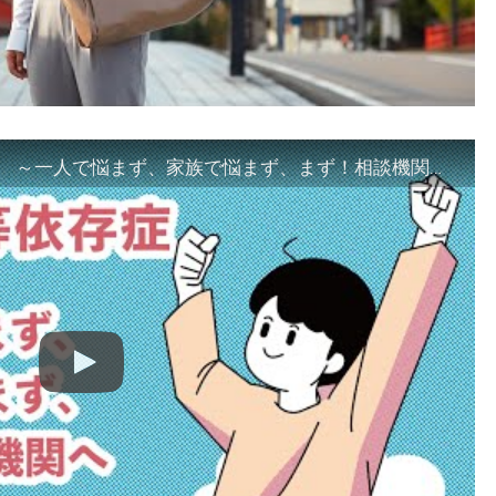
「ギャンブル等依存症対策啓発動画 ～一人で悩まず、家族で悩まず、まず！相談機関へ～」