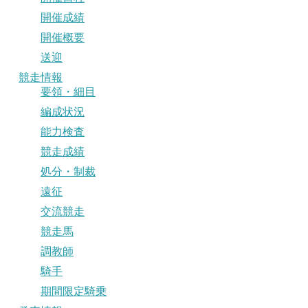
開催成績
開催概要
送迎
競走情報
要領・細目
編成状況
能力検査
競走成績
処分・制裁
遠征
交流競走
競走馬
調教師
騎手
期間限定騎乗