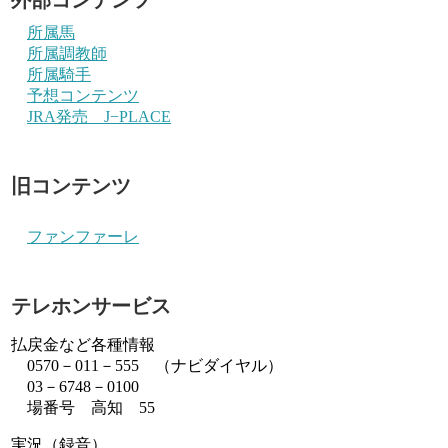
所属馬
所属調教師
所属騎手
予想コンテンツ
JRA発売 J−PLACE
旧コンテンツ
ファンファーレ
テレホンサービス
払戻金など各種情報
0570－011－555 （ナビダイヤル）
03－6748－0100
場番号 高知 55
実況（録音）