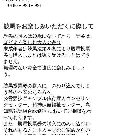
0180－998－991
競馬をお楽しみいただくに際して
馬券の購入は20歳になってから 馬券は
ほどよく楽しむ大人の遊び
未成年者は競馬法第28条により勝馬投票
券を購入しまたは譲り受けることはでき
ません。
無理のない資金で適度に楽しみましょ
う。
勝馬投票券の購入に、のめり込んでしま
う等の不安のある方へ
公営競技ギャンブル依存症カウンセリン
グセンター、精神保健福祉センター、高
知県競馬組合総務課 においてご相談を承
っております。
また、勝馬投票券の購入にのめり込むお
それのある方ご本人やそのご家族からの