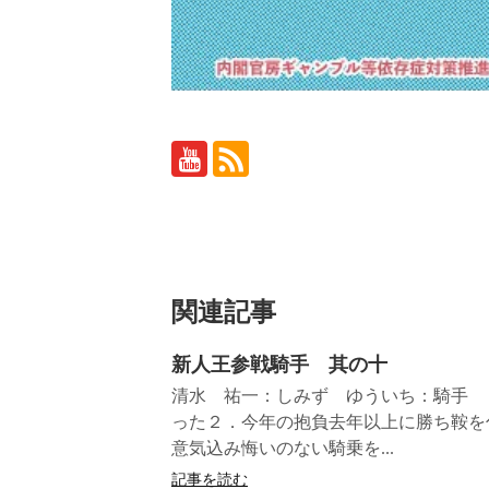
関連記事
新人王参戦騎手 其の十
清水 祐一：しみず ゆういち：騎手 
った２．今年の抱負去年以上に勝ち鞍を
意気込み悔いのない騎乗を...
記事を読む