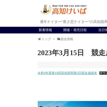
通年ナイター“夜さ恋ナイター”の高知競
新着情報
開催・発売日程
当日
トップ
競走情報
2023年3月15日 競
令和4年度第18回高知競馬第3日競走成績表
ダウ