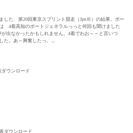
ました、第20回東京スプリント競走（JpnⅢ）の結果。ポー
は 4着高知のポートジェネラルっっと何回も聞けました
声が出なかったかもしれません。4着でわお～～と言いつ
た。あ～興奮したっ。...
表ダウンロード
績表ダウンロード