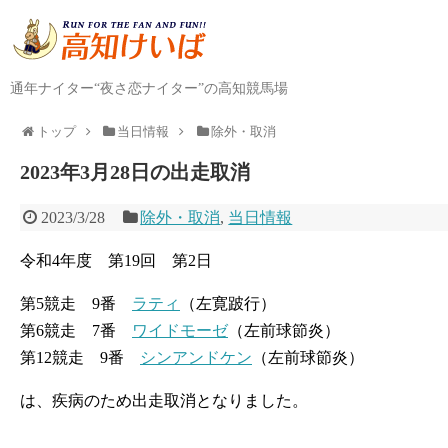
通年ナイター“夜さ恋ナイター”の高知競馬場
トップ
当日情報
除外・取消
2023年3月28日の出走取消
2023/3/28
除外・取消
,
当日情報
令和4年度 第19回 第2日
第5競走 9番
ラティ
（左寛跛行）
第6競走 7番
ワイドモーゼ
（左前球節炎）
第12競走 9番
シンアンドケン
（左前球節炎）
は、疾病のため出走取消となりました。