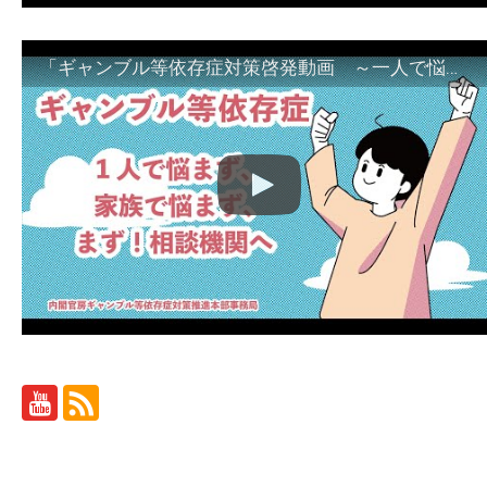
「ギャンブル等依存症対策啓発動画 ～一人で悩まず、家族で悩まず、まず！相談機関へ～」