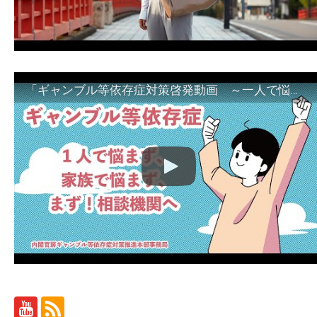
「ギャンブル等依存症対策啓発動画 ～一人で悩まず、家族で悩まず、まず！相談機関へ～」