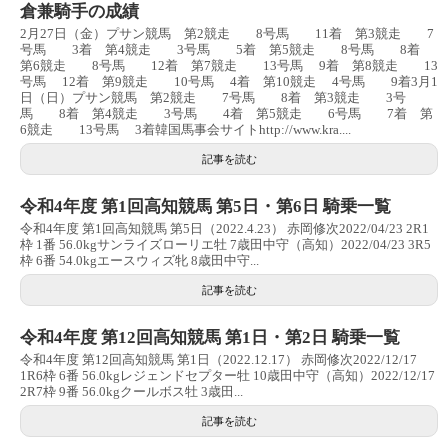
倉兼騎手の成績
2月27日（金）プサン競馬 第2競走 8号馬 11着 第3競走 7
号馬 3着 第4競走 3号馬 5着 第5競走 8号馬 8着
第6競走 8号馬 12着 第7競走 13号馬 9着 第8競走 13
号馬 12着 第9競走 10号馬 4着 第10競走 4号馬 9着3月1
日（日）プサン競馬 第2競走 7号馬 8着 第3競走 3号
馬 8着 第4競走 3号馬 4着 第5競走 6号馬 7着 第
6競走 13号馬 3着韓国馬事会サイトhttp://www.kra....
記事を読む
令和4年度 第1回高知競馬 第5日・第6日 騎乗一覧
令和4年度 第1回高知競馬 第5日（2022.4.23） 赤岡修次2022/04/23 2R1
枠 1番 56.0kgサンライズローリエ牡 7歳田中守（高知）2022/04/23 3R5
枠 6番 54.0kgエースウィズ牝 8歳田中守...
記事を読む
令和4年度 第12回高知競馬 第1日・第2日 騎乗一覧
令和4年度 第12回高知競馬 第1日（2022.12.17） 赤岡修次2022/12/17
1R6枠 6番 56.0kgレジェンドセプター牡 10歳田中守（高知）2022/12/17
2R7枠 9番 56.0kgクールボス牡 3歳田...
記事を読む