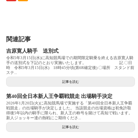
関連記事
吉原寛人騎手 送別式
令和5年3月15日(水)に高知競馬場での期間限定騎乗を終える吉原寛人騎
手の送別式を下記のとおり実施いたします。 記 〇日
時 令和5年3月15日(水) 18時45分頃(第6R確定後) 〇場所 スタンド前
ステ...
記事を読む
第40回全日本新人王争覇戦競走 出場騎手決定
2026年1月20日(火)に高知競馬場で実施する「第40回全日本新人王争覇
戦競走」の出場騎手が決定しました。 当該競走の出場資格は初免許取
得後5年以内の騎手に限られ、新人王の称号を賭けて高知で戦います。
新人ジョッキー達の熱戦にご期待くださ...
記事を読む