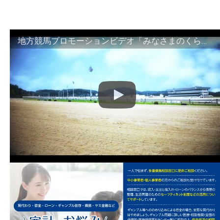
地方競馬プロモーションビデオ「みなさまのくらしのために」30秒篇｜NAR公式