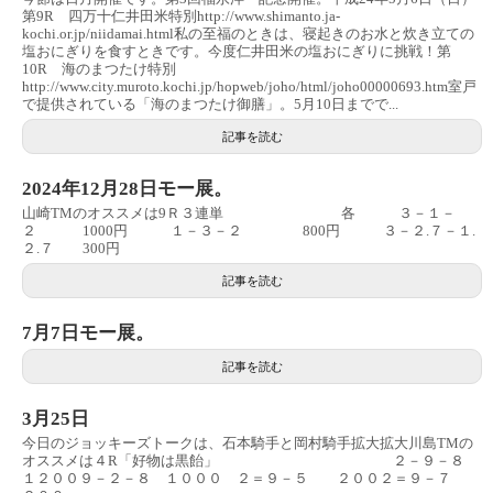
第9R 四万十仁井田米特別http://www.shimanto.ja-
kochi.or.jp/niidamai.html私の至福のときは、寝起きのお水と炊き立ての
塩おにぎりを食すときです。今度仁井田米の塩おにぎりに挑戦！第
10R 海のまつたけ特別
http://www.city.muroto.kochi.jp/hopweb/joho/html/joho00000693.htm室戸
で提供されている「海のまつたけ御膳」。5月10日までで...
記事を読む
2024年12月28日モー展。
山崎TMのオススメは9Ｒ３連単 各 ３－１－
２ 1000円 １－３－２ 800円 ３－２.７－１.
２.７ 300円
記事を読む
7月7日モー展。
記事を読む
3月25日
今日のジョッキーズトークは、石本騎手と岡村騎手拡大拡大川島TMの
オススメは４R「好物は黒飴」 ２－９－８
１２００９－２－８ １０００ ２＝９－５ ２００２＝９－７