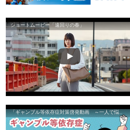
ショートムービー「遠回りの春」
「ギャンブル等依存症対策啓発動画 ～一人で悩まず、家族で悩まず、まず！相談機関へ～」