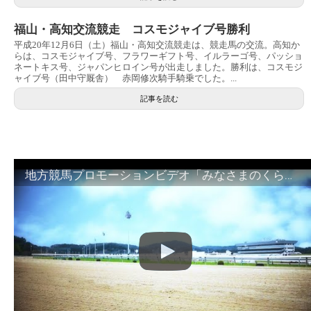
福山・高知交流競走 コスモジャイブ号勝利
平成20年12月6日（土）福山・高知交流競走は、競走馬の交流。高知か
らは、コスモジャイブ号、フラワーギフト号、イルラーゴ号、パッショ
ネートキス号、ジャパンヒロイン号が出走しました。勝利は、コスモジ
ャイブ号（田中守厩舎） 赤岡修次騎手騎乗でした。...
記事を読む
地方競馬プロモーションビデオ「みなさまのくらしのために」30秒篇｜NAR公式