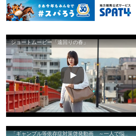
ショートムービー「遠回りの春」
「ギャンブル等依存症対策啓発動画 ～一人で悩まず、家族で悩まず、まず！相談機関へ～」