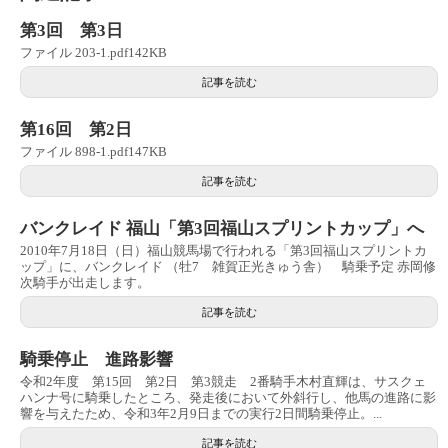
第3回 第3日
ファイル 203-1.pdf142KB
記事を読む
第16回 第2日
ファイル 898-1.pdf147KB
記事を読む
バンクレイド 福山「第3回福山スプリントカップ」へ
2010年7月18日（日）福山競馬場で行われる「第3回福山スプリントカ
ップ」に、バンクレイド （牡7 雑賀正光きゅう舎） 騎乗予定 赤岡修
次騎手が出走します。
記事を読む
騎乗停止 進路影響
令和2年度 第15回 第2日 第3競走 2番騎手木村直輝は、サスクェ
ハンナ号に騎乗したところ、発走後において外斜行し、他馬の進路に影
響を与えたため、令和3年2月9日までの実行2日間騎乗停止。...
記事を読む