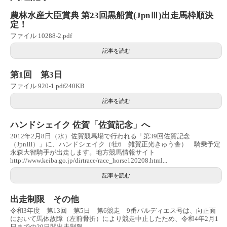
農林水産大臣賞典 第23回黒船賞(JpnⅢ)出走馬枠順決
定！
ファイル 10288-2.pdf
記事を読む
第1回 第3日
ファイル 920-1.pdf240KB
記事を読む
ハンドシェイク 佐賀「佐賀記念」へ
2012年2月8日（水）佐賀競馬場で行われる「第39回佐賀記念
（JpnIII）」に、ハンドシェイク（牡6 雑賀正光きゅう舎） 騎乗予定
永森大智騎手が出走します。地方競馬情報サイト
http://www.keiba.go.jp/dirtrace/race_horse120208.html...
記事を読む
出走制限 その他
令和3年度 第13回 第5日 第6競走 9番パルディエス号は、向正面
において馬体故障（左前骨折）により競走中止したため、令和4年2月1
日までの20日間出走制限。