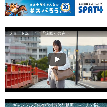
ショートムービー「遠回りの春」
「ギャンブル等依存症対策啓発動画 ～一人で悩まず、家族で悩まず、まず！相談機関へ～」