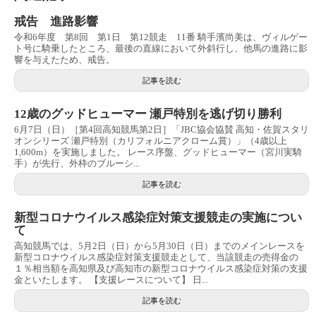
戒告 進路影響
令和6年度 第8回 第1日 第12競走 11番 騎手濱尚美は、ヴィルゲー
ト号に騎乗したところ、最後の直線において外斜行し、他馬の進路に影
響を与えたため、戒告。
記事を読む
12歳のグッドヒューマー 瀬戸特別を逃げ切り勝利
6月7日（日）［第4回高知競馬第2日］「JBC協会協賛 高知・佐賀スタリ
オンシリーズ 瀬戸特別（カリフォルニアクローム賞）」（4歳以上
1,600m）を実施しました。 レース序盤、グッドヒューマー（宮川実騎
手）が先行、外枠のブルーシ...
記事を読む
新型コロナウイルス感染症対策支援競走の実施につい
て
高知競馬では、5月2日（日）から5月30日（日）までのメインレースを
新型コロナウイルス感染症対策支援競走として、当該競走の売得金の
１％相当額を高知県及び高知市の新型コロナウイルス感染症対策の支援
金といたします。 【支援レースについて】 日...
記事を読む