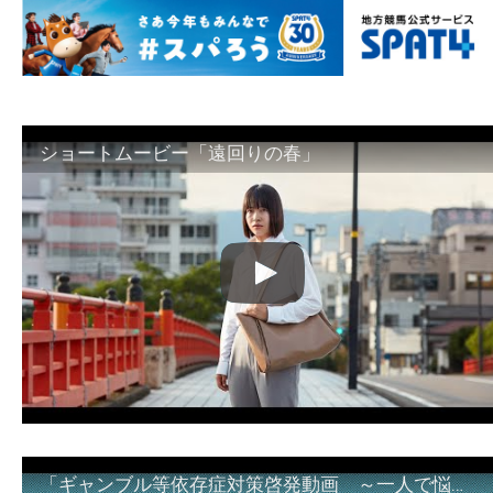
ショートムービー「遠回りの春」
「ギャンブル等依存症対策啓発動画 ～一人で悩まず、家族で悩まず、まず！相談機関へ～」