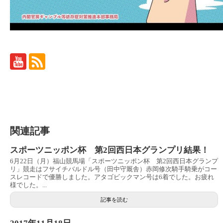
関連記事
スポーツニッポン杯 第2回西日本グランプリ結果！
6月22日（月）福山競馬場「スポーツニッポン杯 第2回西日本グランプ
リ」競走はフサイチバルドル号（田中守厩舎）赤岡修次騎手騎乗がコー
スレコードで優勝しました。アタゴビックマン号は6着でした。お疲れ
様でした。...
記事を読む