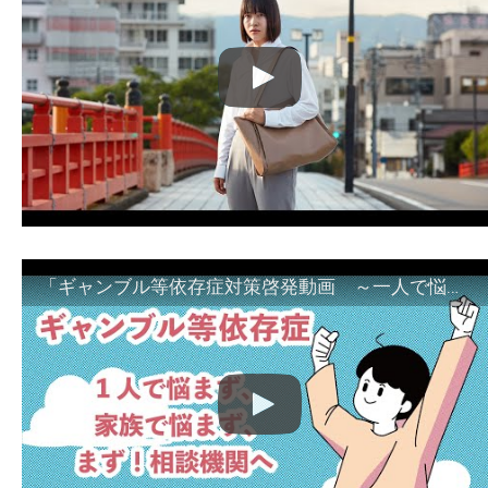
「ギャンブル等依存症対策啓発動画 ～一人で悩まず、家族で悩まず、まず！相談機関へ～」