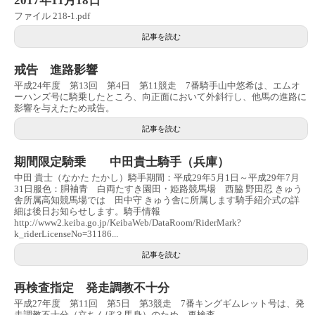
2017年11月18日
ファイル 218-1.pdf
記事を読む
戒告 進路影響
平成24年度 第13回 第4日 第11競走 7番騎手山中悠希は、エムオ
ーハンズ号に騎乗したところ、向正面において外斜行し、他馬の進路に
影響を与えたため戒告。
記事を読む
期間限定騎乗 中田貴士騎手（兵庫）
中田 貴士（なかた たかし）騎手期間：平成29年5月1日～平成29年7月
31日服色：胴袖青 白両たすき園田・姫路競馬場 西脇 野田忍 きゅう
舎所属高知競馬場では 田中守 きゅう舎に所属します騎手紹介式の詳
細は後日お知らせします。騎手情報
http://www2.keiba.go.jp/KeibaWeb/DataRoom/RiderMark?
k_riderLicenseNo=31186...
記事を読む
再検査指定 発走調教不十分
平成27年度 第11回 第5日 第3競走 7番キングギムレット号は、発
走調教不十分（立ちんぼ３馬身）のため、再検査。