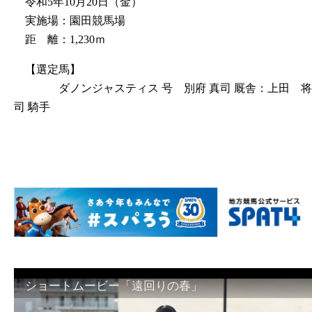
令和5年10月20日（金）
実施場：園田競馬場
距 離：1,230ｍ
【選定馬】
ダノンジャスティス 号 別府 真司 厩舎：上田 将
司 騎手
ショートムービー「遠回りの春」