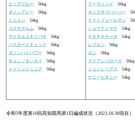
ビッグブルー
56kg
アーヴィンド
56kg
ダノンアレー
56kg
キングオブハーバー
56
ミニョン
54kg
ナイトフォールサン
56
コスモサルム
56kg
ショウナンマナ
54kg
マイネルユキツバキ
56kg
チキチキチータ
54kg
パスポートチェック
56kg
レブロン
56kg
ダノンハイパワー
56kg
ボン
56kg
キョシンタンカイ
56kg
ライアンバローズ
56kg
メイソンジュニア
56kg
ジュンシリアス
54kg
ナニーピオニー
54kg
令和5年度第10回高知競馬第1日編成状況（2023.10.30現在）