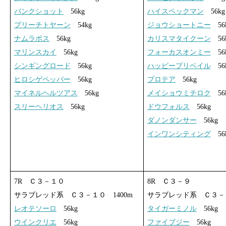
バンクショット
56kg
ハイスペックマン
56kg
プリーチトヤーン
54kg
ジョウショートニー
56
ナムラボス
56kg
カリスマタイクーン
56
マリンスカイ
56kg
フォーカスオンミー
56
シンギングロード
56kg
ハッピープリベイル
56
ヒロシゲペッパー
56kg
プロテア
56kg
マイネルヘルツアス
56kg
メイショウミチロク
56
スリーヘリオス
56kg
ドウフォルス
56kg
ダノンダンサー
56kg
インワンシティング
56
7R Ｃ３－１０
8R Ｃ３－９
サラブレッド系 Ｃ３－１０ 1400m
サラブレッド系 Ｃ３－９
レオテソーロ
56kg
タイガーミノル
56kg
ウインクリエ
56kg
ファイブジー
56kg