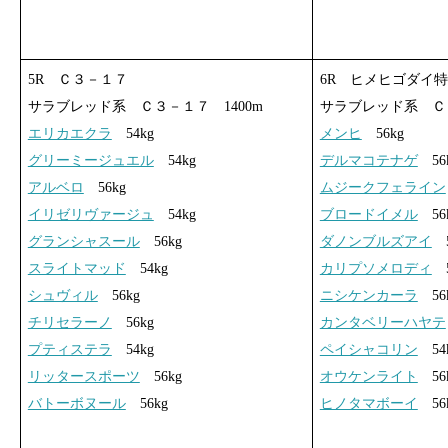
5R Ｃ３－１７
6R ヒメヒゴダイ
サラブレッド系 Ｃ３－１７ 1400m
サラブレッド系 Ｃ３
エリカエクラ
54kg
メンヒ
56kg
グリーミージュエル
54kg
デルマコテナゲ
56
アルベロ
56kg
ムジークフェライン
イリゼリヴァージュ
54kg
ブロードイメル
56
グランシャスール
56kg
ダノンブルズアイ
5
スライトマッド
54kg
カリプソメロディ
5
シュヴィル
56kg
ニシケンカーラ
56
チリセラーノ
56kg
カンタベリーハヤテ
プティステラ
54kg
ペイシャコリン
54
リッタースポーツ
56kg
オウケンライト
56
バトーボヌール
56kg
ヒノタマボーイ
56