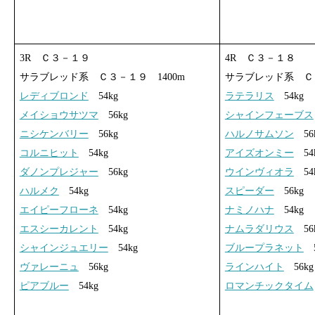
3R Ｃ３－１９
4R Ｃ３－１８
サラブレッド系 Ｃ３－１９ 1400m
サラブレッド系 Ｃ３
レディブロンド
54kg
ラテラリス
54kg
メイショウサツマ
56kg
シャインフェーブス
ニシケンバリー
56kg
ハルノサムソン
56
コルニヒット
54kg
アイズオンミー
54
ダノンプレジャー
56kg
ウインヴィオラ
54
ハルメク
54kg
スピーダー
56kg
エイピーフローネ
54kg
ナミノハナ
54kg
エスシーカレント
54kg
ナムラダリウス
56
シャインジュエリー
54kg
ブループラネット
5
ヴァレーニュ
56kg
ラインハイト
56kg
ピアブルー
54kg
ロマンチックタイム