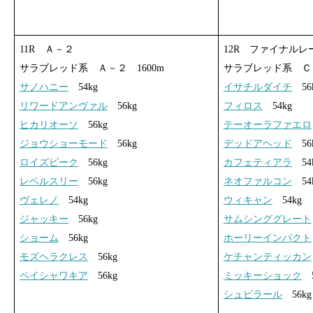
11R Ａ－２
12R ファイナルレ
サラブレッド系 Ａ－２ 1600m
サラブレッド系 Ｃ３
サノハニー
54kg
イサチルダイチ
56
リワードアンヴァル
56kg
フィロス
54kg
ヒカリオーソ
56kg
テーオーラファエロ
ジョウショーモード
56kg
デッドアヘッド
56
ロイズピーク
56kg
カフェティアラ
54
レベルスリー
56kg
ネオファルコン
54
ヴェレノ
54kg
ウィキャン
54kg
ジャッキー
56kg
サムシンググレート
ショーム
56kg
ホーリーインパクト
モズヘラクレス
56kg
ケチャンティッカン
ペイシャワキア
56kg
ミッキーショック
5
シュピラール
56kg