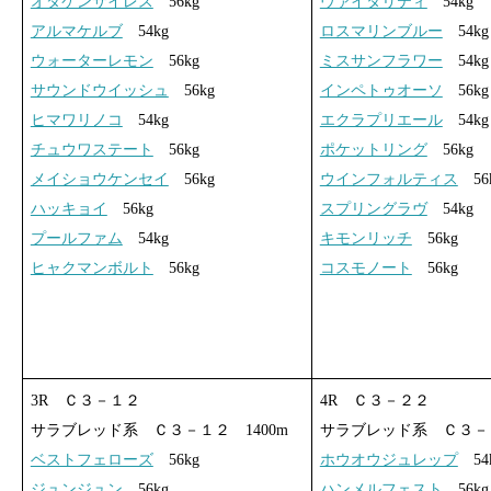
オダケンサイレス
56kg
ヴァイタリティ
54kg
アルマケルブ
54kg
ロスマリンブルー
54kg
ウォーターレモン
56kg
ミスサンフラワー
54kg
サウンドウイッシュ
56kg
インペトゥオーソ
56kg
ヒマワリノコ
54kg
エクラプリエール
54kg
チュウワステート
56kg
ポケットリング
56kg
メイショウケンセイ
56kg
ウインフォルティス
56
ハッキョイ
56kg
スプリングラヴ
54kg
プールファム
54kg
キモンリッチ
56kg
ヒャクマンボルト
56kg
コスモノート
56kg
3R Ｃ３－１２
4R Ｃ３－２２
サラブレッド系 Ｃ３－１２ 1400m
サラブレッド系 Ｃ３－２
ベストフェローズ
56kg
ホウオウジュレップ
54
ジュンジュン
56kg
ハンメルフェスト
56kg