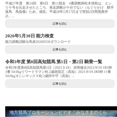
平成27年度 第14回 第6日 第11競走 4番調教師松木啓助は、エン
リケ号を出走させたところ、発走調教が十分でない（もぐりかけ 騎手
落馬 馬負傷）ため、戒告。平成28年1月17日まで実効2日間賞典停
止。...
記事を読む
2026年5月30日 能力検査
能力調教試験出馬表20260530ダウンロード
記事を読む
令和3年度 第8回高知競馬 第1日・第2日 騎乗一覧
令和3年度第8回高知競馬第1日（2021.9.19） 赤岡修次2021/9/19 1R3枠
3番 54.0kgリワードラマン牝 2歳雑賀正（高知）2021/9/19 2R8枠 11番
54.0kgヨシンマックス牝 2歳田中守（高知）...
記事を読む
地方競馬プロモーションビデオ「みなさまのくらしのために」30秒篇｜NAR公式