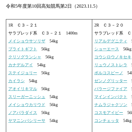
令和5年度第10回高知競馬第2日（2023.11.5）
1R Ｃ３－２１
2R Ｃ３－２０
サラブレッド系 Ｃ３－２１ 1400m
サラブレッド系 Ｃ３
メイショウサソリザ
54kg
リアルデグニティ
5
ブライトギフト
56kg
ショーエース
56kg
クリソグランシャ
56kg
コウシロウノキセキ
カナデルアイ
54kg
リュウノストレラ
5
ステイジョリー
56kg
ポルコスピーノ
54
カイラシ
54kg
ゼンノグリッター
5
アオイリキマル
56kg
バラージファイア
5
スリーガーニッシュ
54kg
マインインパクト
5
メイショウカリウド
56kg
ナムラジャクソン
5
ノアパラダイス
56kg
コスモアイビー
56
ヤマニンバシリーサ
54kg
コンチェッタ
54kg