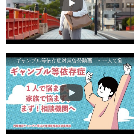
「ギャンブル等依存症対策啓発動画 ～一人で悩まず、家族で悩まず、まず！相談機関へ～」