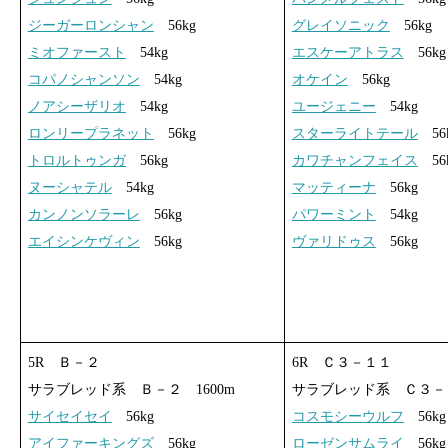
ジーガーロンシャン
56kg
グレイソニック
56kg
ミオファースト
54kg
エスケーアトラス
56kg
コパノシャンソン
54kg
オケイン
56kg
ノアシーザリオ
54kg
ユージェニー
54kg
ロンリープラネット
56kg
スターライトテール
56
トロルトゥンガ
56kg
カワチャンフェイス
56
ヌーシャテル
54kg
マッティーナ
56kg
カンノンソラーレ
56kg
パワーミント
54kg
エイシンケヴィン
56kg
ヴァリドゥス
56kg
5R Ｂ－２
6R Ｃ３－１１
サラブレッド系 Ｂ－２ 1600m
サラブレッド系 Ｃ３－１
サイセイセイ
56kg
コスモシーウルフ
56kg
アイファーキングズ
56kg
ローゼンサムライ
56kg