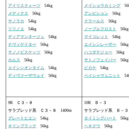
アイリスクォーツ
54kg
メイショウカミング
56
メディクス
56kg
アンビション
56kg
サノラカ
54kg
クラールス
56kg
リリノエ
54kg
ノーブルフロスト
56kg
ディアマンネージュ
54kg
マイコレット
54kg
ナヴィゲイター
56kg
エイシンレーザー
56kg
サノノビスケッツ
56kg
ハコダテジョー
56kg
ホルス
56kg
サトノフェイバー
56kg
エイシンオンタイム
54kg
ピカケ
54kg
ディヴァーザウェイ
56kg
ペイシャヴェニット
54
9R Ｃ３－８
10R Ｂ－３
サラブレッド系 Ｃ３－８ 1400m
サラブレッド系 Ｂ－３ 
グレートヒエン
54kg
タイミングハート
56kg
キリンブラック
56kg
ヘキクウ
56kg