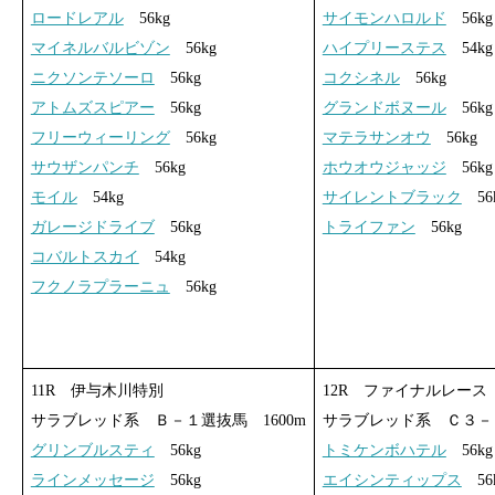
ロードレアル
56kg
サイモンハロルド
56kg
マイネルバルビゾン
56kg
ハイプリーステス
54kg
ニクソンテソーロ
56kg
コクシネル
56kg
アトムズスピアー
56kg
グランドボヌール
56kg
フリーウィーリング
56kg
マテラサンオウ
56kg
サウザンパンチ
56kg
ホウオウジャッジ
56kg
モイル
54kg
サイレントブラック
56
ガレージドライブ
56kg
トライファン
56kg
コバルトスカイ
54kg
フクノラプラーニュ
56kg
11R 伊与木川特別
12R ファイナルレース
サラブレッド系 Ｂ－１選抜馬 1600m
サラブレッド系 Ｃ３－２
グリンブルスティ
56kg
トミケンボハテル
56kg
ラインメッセージ
56kg
エイシンティップス
56