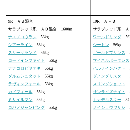
9R ＡＢ混合
10R Ａ－３
サラブレッド系 ＡＢ混合 1600m
サラブレッド系 Ａ－
ナスノコウラン
56kg
ワールドリング
56
シアーライン
56kg
シートン
56kg
スリーグランド
56kg
ゴールドプリンス
5
ロードインファイト
56kg
マイネルボーダレス
ナナコロビヤオキ
56kg
ハルノインパクト
5
ダルムシュタット
55kg
ダノングリスター
5
ラヴィンフォール
53kg
スリングショット
5
カドフィール
55kg
サンライズナイト
5
ミサイルマン
55kg
カナデルスター
54
コパノジャンピング
55kg
メイショウワザシ
5