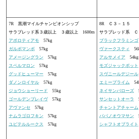
7R 黒潮マイルチャンピオンシップ
8R Ｃ３－１５
サラブレッド系３歳以上 ３歳以上 1600m
サラブレッド系 Ｃ３
アポロティアモ
57kg
ブラックフラミンゴ
ガルボマンボ
57kg
ヴァークスティ
56
アメージングラン
57kg
アルサメイア
54kg
スペルマロン
57kg
モズジャックポット
グッドヒューマー
57kg
スヴニールデジール
ダノンロイヤル
57kg
エミープライム
54
ジョウショーリード
55kg
ネイサンバローズ
5
ゴールデンブレイヴ
57kg
サンセットオーラ
5
アヴァンセ
57kg
チャントアチャーム
ナムラゴロフキン
57kg
パパノオウマサン
5
ユピテルルークス
57kg
シャフトオブライト