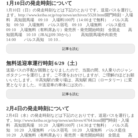
1月10日の発走時刻について
1月10日（日）の発走時刻などは下記のとおりです。送迎バスを運行し
ます。http://www.keiba.or.jp/top/news/archives/5528.html開門時刻・入場
料 高知競馬場 09:10 入場料100円（14:00まで無料） パルス高
知 09:50 入場無料 パルス宿毛 09:10 入場無料 パルス藍住
09:10 入場無料（有料席あり）発売所・発売開始時刻 全競走 高
知競馬場 10:10（JRAは09:30から） 高知競馬場外向前売
14:00 パルス高知 10:10...
記事を読む
無料送迎車運行時刻 6/29（土）
送迎バスの手配が困難となりましたので、当面の間、9人乗りのジャン
ボタクシーを運行します。ご不便をおかけしますが、ご理解のほどお願
いいたします。 ※高知駅の乗り場は、高知駅 南口（ロータリー）に変
更となりました。※送迎車の車体には次の...
記事を読む
2月4日の発走時刻について
2月4日（水）の発走時刻などは下記のとおりです。送迎バスを運行しま
す。http://www.keiba.or.jp/top/news/archives/4764.html開門時刻・入場
料 高知競馬場 10:20 入場料100円（14:30まで無料） パルス高
知 10:20 入場無料 パルス宿毛 10:20 入場無料 パルス藍住
10:20 入場無料（有料席あり）発売所・発売開始時刻 全競走 高