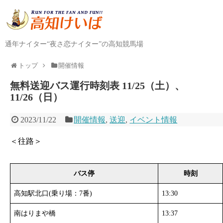
通年ナイター“夜さ恋ナイター”の高知競馬場
トップ
開催情報
無料送迎バス運行時刻表 11/25（土）、
11/26（日）
2023/11/22
開催情報
,
送迎
,
イベント情報
＜往路＞
バス停
時刻
高知駅北口(乗り場：7番)
13:30
南はりまや橋
13:37