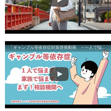
「ギャンブル等依存症対策啓発動画 ～一人で悩まず、家族で悩まず、まず！相談機関へ～」