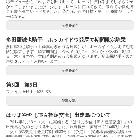
①デビューからこれまでを振り返って レースに慣れるまでしばらくか
かってしまいましたが、少しずつレースに慣れてきて、最近では特別競
走も勝たせていただきました。②これからの目標・夢 2000勝ジョッキ
ーになる...
記事を読む
多田羅誠也騎手 ホッカイドウ競馬で期間限定騎乗
多田羅誠也騎手（工藤真司きゅう舎所属）が、ホッカイドウ競馬で期間
限定騎乗します。騎乗期間は、令和5年6月7日（水）から令和5年8月31
日（木）までで、堂山芳則きゅう舎所属となります。多田羅騎手へのご
声援をよろしくお願いします。 ...
記事を読む
第5回 第5日
ファイル 946-1.pdf234KB
記事を読む
はりまや盃［JRA 指定交流］出走馬について
2014年3月18日（火）に実施する「はりまや盃［JRA 指定交流］」の
出走馬を次のとおり選出しました。競走概要 実施日 2014年3月18日
（火） 第3競走［発走時刻16時5分］（予定） 実施場 高知競馬場（高
知県高知市長浜宮田2000 番地） 距離 ダート右回り1,400m 出走資格