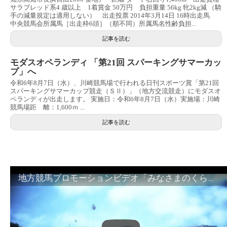
サラブレッド系4 歳以上 1着賞⾦ 50万円 負担重量 56kg 牝2kg減 （騎
手の減量規定は適用しない） 出走投票 2014年3月14日 16時出走馬
中央競馬会所属馬［出走枠6頭］（順不同）所属馬名性齢負担...
記事を読む
モダスオペランディ 「第21回 スパーキングサマーカッ
プ」へ
令和6年8月7日（水）、川崎競馬場で行われる日刊スポーツ賞「第21回
スパーキングサマーカップ競走（ＳⅡ）」（地方交流競走）にモダスオ
ペランディが出走します。 実施日：令和6年8月7日（水）実施場：川崎
競馬場距 離：1,600ｍ ...
記事を読む
地方競馬プロモーションビデオ「みなさまのくらしのために」30秒篇｜NAR公式