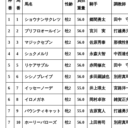
枠
馬
負担
馬名
性齢
騎手
調教師
番
番
重量
1
1
ショウナンサクレツ
牡2
56.0
郷間勇太
田中 
2
2
プリフロオールイン
牡2
56.0
宮川 実
打越勇
3
3
マジックセブン
牡2
56.0
佐原秀泰
那俄性
4
4
シュクメルリ
牡2
56.0
永森大智
中西達
5
5
リケアサブル
牡2
56.0
赤岡修次
田中 
5
6
シシノブレイブ
牡2
56.0
多田羅誠也
別府真
6
7
イッセーノーデ
牝2
55.0
井上瑛太
宮路洋
6
8
イロメガネ
牡2
56.0
岡村卓弥
雑賀正
7
9
バウンティキャット
牝2
55.0
吉原寛人
打越勇
7
10
ホーリーバローズ
牡2
56.0
上田将司
別府真