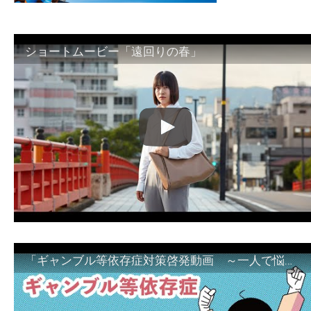
ショートムービー「遠回りの春」
「ギャンブル等依存症対策啓発動画 ～一人で悩まず、家族で悩まず、まず！相談機関へ～」