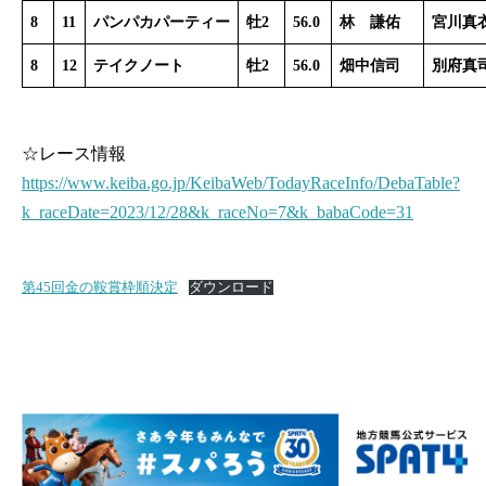
8
11
パンパカパーティー
牡2
56.0
林 謙佑
宮川真
8
12
テイクノート
牡2
56.0
畑中信司
別府真
☆レース情報
https://www.keiba.go.jp/KeibaWeb/TodayRaceInfo/DebaTable?
k_raceDate=2023/12/28&k_raceNo=7&k_babaCode=31
第45回金の鞍賞枠順決定
ダウンロード