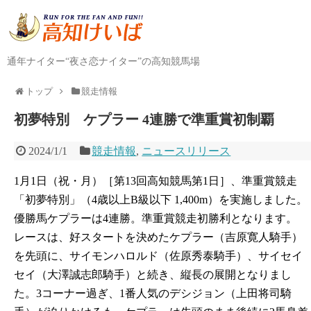
通年ナイター“夜さ恋ナイター”の高知競馬場
トップ
競走情報
初夢特別 ケプラー 4連勝で準重賞初制覇
2024/1/1
競走情報
,
ニュースリリース
1月1日（祝・月）［第13回高知競馬第1日］、準重賞競走
「初夢特別」（4歳以上B級以下 1,400m）を実施しました。
優勝馬ケプラーは4連勝。準重賞競走初勝利となります。
レースは、好スタートを決めたケプラー（吉原寛人騎手）
を先頭に、サイモンハロルド（佐原秀泰騎手）、サイセイ
セイ（大澤誠志郎騎手）と続き、縦長の展開となりまし
た。3コーナー過ぎ、1番人気のデシジョン（上田将司騎