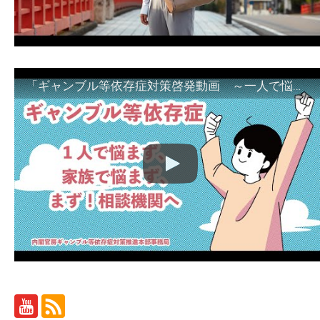
「ギャンブル等依存症対策啓発動画 ～一人で悩まず、家族で悩まず、まず！相談機関へ～」