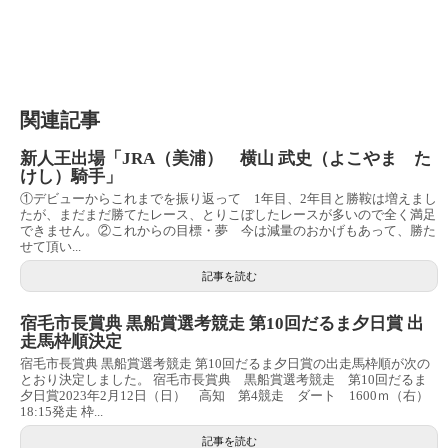
関連記事
新人王出場「JRA（美浦） 横山 武史（よこやま た
けし）騎手」
①デビューからこれまでを振り返って 1年目、2年目と勝鞍は増えまし
たが、まだまだ勝てたレース、とりこぼしたレースが多いので全く満足
できません。②これからの目標・夢 今は減量のおかげもあって、勝た
せて頂い...
記事を読む
宿毛市長賞典 黒船賞選考競走 第10回だるま夕日賞 出
走馬枠順決定
宿毛市長賞典 黒船賞選考競走 第10回だるま夕日賞の出走馬枠順が次の
とおり決定しました。 宿毛市長賞典 黒船賞選考競走 第10回だるま
夕日賞2023年2月12日（日） 高知 第4競走 ダート 1600ｍ（右）
18:15発走 枠...
記事を読む