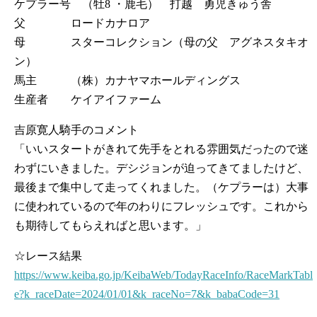
ケプラー号 （牡8 ・鹿毛） 打越 勇児きゅう舎
父 ロードカナロア
母 スターコレクション（母の父 アグネスタキオ
ン）
馬主 （株）カナヤマホールディングス
生産者 ケイアイファーム
吉原寛人騎手のコメント
「いいスタートがきれて先手をとれる雰囲気だったので迷
わずにいきました。デシジョンが迫ってきてましたけど、
最後まで集中して走ってくれました。（ケプラーは）大事
に使われているので年のわりにフレッシュです。これから
も期待してもらえればと思います。」
☆レース結果
https://www.keiba.go.jp/KeibaWeb/TodayRaceInfo/RaceMarkTabl
e?k_raceDate=2024/01/01&k_raceNo=7&k_babaCode=31