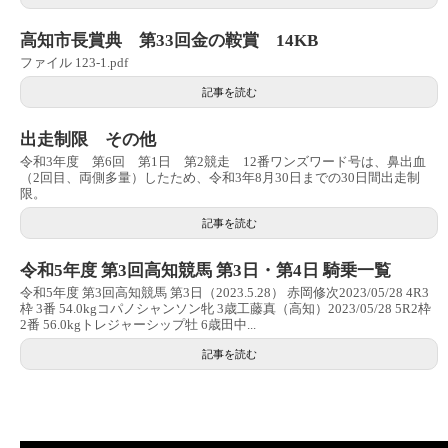
高知市長賞典 第33回金の鞍賞 14KB
ファイル 123-1.pdf
記事を読む
出走制限 その他
令和3年度 第6回 第1日 第2競走 12番ワンズワード号は、鼻出血
（2回目、両側多量）したため、令和3年8月30日までの30日間出走制
限。
記事を読む
令和5年度 第3回高知競馬 第3日・第4日 騎乗一覧
令和5年度 第3回高知競馬 第3日（2023.5.28） 赤岡修次2023/05/28 4R3
枠 3番 54.0kgコパノシャンソン牝 3歳工藤真（高知）2023/05/28 5R2枠
2番 56.0kgトレジャーシップ牡 6歳田中...
記事を読む