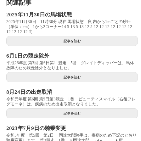
関連記事
2025年11月30日の馬場状態
2025年11月30日 11時30分 現在 馬場状態 良 内から1mごとの砂圧
（単位：cm） 1から2コーナー14.5-13.5-13-12.5-12-12-12-12-12-12-12-
12-12-12-12 向...
記事を読む
6月1日の競走除外
平成26年度 第3回 第6日第11競走 5番 グレイトディッパーは、馬体
故障のため競走除外となりました。
記事を読む
8月24日の出走取消
令和元年度 第6回 第5日第3競走 1番 ビューティスマイル（右後フレ
グモーネ）は、疾病のため出走取消となりました。
記事を読む
2023年7月9日の騎乗変更
令和5年度 第5回 第2日 岡遼太郎騎手は、疾病のため下記のとおり
騎乗変更します。 第3競走 1番 ☆岡遼太郎 55kg → ▲所