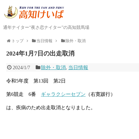
通年ナイター“夜さ恋ナイター”の高知競馬場
トップ
当日情報
除外・取消
2024年1月7日の出走取消
2024/1/7
除外・取消
,
当日情報
令和5年度 第13回 第2日
第6競走 6番
ギャラクシーセブン
（右寛跛行）
は、疾病のため出走取消となりました。