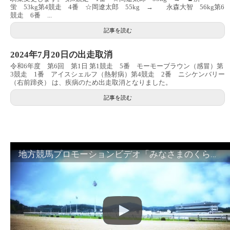
蛍 53kg第4競走 4番 ☆岡遼太郎 55kg → 永森大智 56kg第6
競走 6番 ...
記事を読む
2024年7月20日の出走取消
令和6年度 第6回 第1日 第1競走 5番 モーモーブラウン（感冒）第
3競走 1番 アイスシェルフ（熱射病）第4競走 2番 ニシケンバリー
（右前蹄炎） は、疾病のため出走取消となりました。
記事を読む
地方競馬プロモーションビデオ「みなさまのくらしのために」30秒篇｜NAR公式