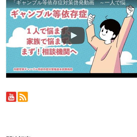
「ギャンブル等依存症対策啓発動画 ～一人で悩まず、家族で悩まず、まず！相談機関へ～」