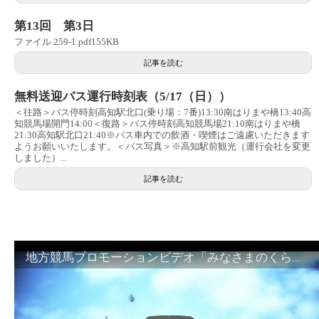
第13回 第3日
ファイル 259-1.pdf155KB
記事を読む
無料送迎バス運行時刻表（5/17（日））
＜往路＞バス停時刻高知駅北口(乗り場：7番)13:30南はりまや橋13:40高
知競馬場開門14:00＜復路＞バス停時刻高知競馬場21:10南はりまや橋
21:30高知駅北口21:40※バス車内での飲酒・喫煙はご遠慮いただきます
ようお願いいたします。＜バス写真＞※高知駅前観光（運行会社を変更
しました）...
記事を読む
地方競馬プロモーションビデオ「みなさまのくらしのために」30秒篇｜NAR公式