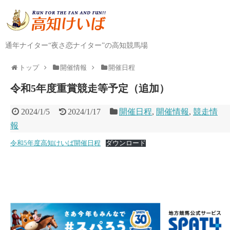
通年ナイター“夜さ恋ナイター”の高知競馬場
トップ
開催情報
開催日程
令和5年度重賞競走等予定（追加）
2024/1/5
2024/1/17
開催日程
,
開催情報
,
競走情
報
令和5年度高知けいば開催日程
ダウンロード