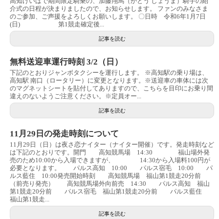
高知けいばで期間限定騎乗の、加藤翔馬（かとう しょうま）騎手の紹
介式の日程が決まりましたので、お知らせします。 ファンのみなさま
のご参加、ご声援をよろしくお願いします。 〇日時 令和6年1月7日
(日) 第1競走確定後...
記事を読む
無料送迎車運行時刻 3/2（日）
下記のとおりジャンボタクシーを運行します。 ※高知駅の乗り場は、
高知駅 南口（ロータリー）に変更となります。※送迎車の車体には次
のマグネットシートを貼付してありますので、こちらを目印にお乗り間
違えのないようご注意ください。※定員オー...
記事を読む
11月29日の発走時刻について
11月29日（日）は夜さ恋ナイター（ナイター開催）です。発走時刻など
は下記のとおりです。開門 高知競馬場 14:30 福山場外発
売のため10:00から入場できますが、 14:30から入場料100円が
必要となります。 パルス高知 10:00 パルス宿毛 10:00 パ
ルス藍住 10:00発売開始時刻 高知競馬場 福山第1競走20分前
（前売り発売） 高知競馬場外向前売 14:30 パルス高知 福山
第1競走20分前 パルス宿毛 福山第1競走20分前 パルス藍住
福山第1競走...
記事を読む