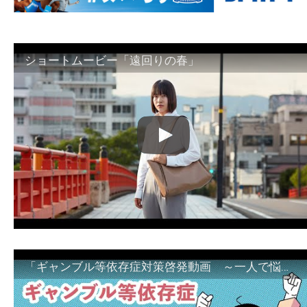
ショートムービー「遠回りの春」
「ギャンブル等依存症対策啓発動画 ～一人で悩まず、家族で悩まず、まず！相談機関へ～」