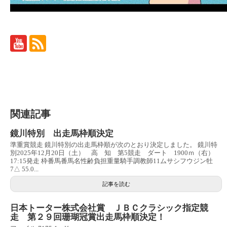
関連記事
鏡川特別 出走馬枠順決定
準重賞競走 鏡川特別の出走馬枠順が次のとおり決定しました。 鏡川特
別2025年12月20日（土） 高 知 第5競走 ダート 1900ｍ（右）
17:15発走 枠番馬番馬名性齢負担重量騎手調教師11ムサシフウジン牡
7△ 55.0...
記事を読む
日本トーター株式会社賞 ＪＢＣクラシック指定競
走 第２９回珊瑚冠賞出走馬枠順決定！