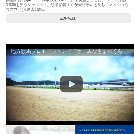
3連覇を狙うシャマル（川須栄彦騎手）が先行争いを制し、メイショウ
ウズマサ(岡遼太郎騎...
記事を読む
地方競馬プロモーションビデオ「みなさまのくらしのために」30秒篇｜NAR公式