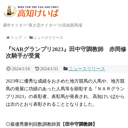
通年ナイター“夜さ恋ナイター”の高知競馬場
トップ
ニュースリリース
『NARグランプリ2023』田中守調教師 赤岡修
次騎手が受賞
2024/1/16
2024/1/31
ニュースリリース
2023年に優秀な成績をおさめた地方競馬の人馬や、地方競
馬の発展に功績のあった人馬等を顕彰する『ＮＡＲグラン
プリ2023』の表彰者、表彰馬が発表され、高知けいばから
は次のとおり表彰されることとなりました。
◎最優秀勝利回数調教師賞【
田中守調教師】