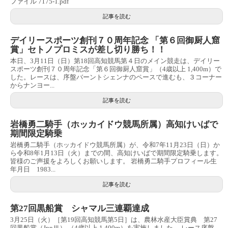
ファイル 7175-1.pdf
記事を読む
デイリースポーツ創刊７０周年記念 「第６回御厨人窟
賞」セトノプロミスが差し切り勝ち！！
本日、3月11日（日）第18回高知競馬第４日のメイン競走は、デイリー
スポーツ創刊７０周年記念「第６回御厨人窟賞」（4歳以上 1,400m）で
した。レースは、序盤バーントシェンナのペースで進むも、３コーナー
からナンヨー...
記事を読む
岩橋勇二騎手（ホッカイドウ競馬所属）高知けいばで
期間限定騎乗
岩橋勇二騎手（ホッカイドウ競馬所属）が、令和7年11月23日（日）か
ら令和8年1月13日（火）までの間、高知けいばで期間限定騎乗します。
皆様のご声援をよろしくお願いします。 岩橋勇二騎手プロフィール生
年月日 1983...
記事を読む
第27回黒船賞 シャマル三連覇達成
3月25日（火）［第19回高知競馬第5日］は、農林水産大臣賞典 第27
回黒船賞（JpnⅢ） （4歳以上 1,400m）を実施しました。 レース序盤、