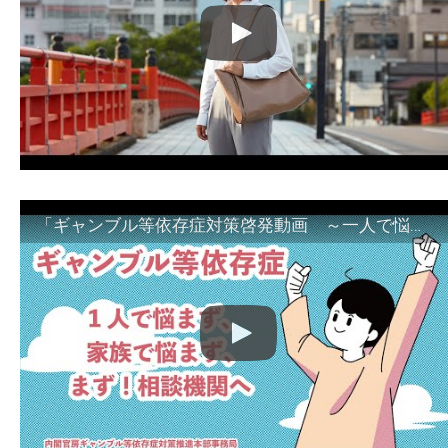
「ギャンブル等依存症対策啓発動画 ～一人で悩まず、家族で悩まず、まず！相談機関へ～」