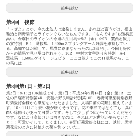
記事を読む
第9回 後節
「～ぜよ」とか、今の土佐人は連発しません。あれほど言うがは、福山
雅治と南野陽子とライオンぐらいなもんですき。 ”もんですき”も難易度
高い。金曜日のライオンの今週の注目馬☆9/3（金）☆9R 芸西村観月
の宴特別 B-1 選抜馬 1,400mスプリングアーム好調を維持してい
る。高知では24戦して、馬券に絡まなかったのは3回だけ。今回も好位
からの競馬で見せ場は作れそう。10R 中村大文字送り火特別 A-1
選抜馬 1,600mゲイリージュピターここは敢えてこの11歳馬から。こ
の馬には...
記事を読む
第8回第1日・第2日
第2日：9/15は10R編成です。第1日：平成24年9月14日（金）第3R 土
佐の日曜市特別第4R 安芸の野良時計特別第10R 春野町磯菊特別春野
町菊愛好会様から磯菊をいただきました。入場口前の花壇に植えていま
す。10～11月に可愛い花が咲くそうです。花の季節ではなくても、葉に
白い縁飾りがあって可愛いです。そして少しずつ広がっていくんだそう
です。なにより高知けいば向きなのは、それほどお世話が要らないこ
と！！可愛いそして、たくましい。春野町菊愛好会様には、以前、黒潮
菊花賞のときに鉢植えの菊を飾っていた...