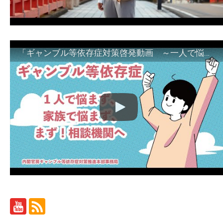
「ギャンブル等依存症対策啓発動画 ～一人で悩まず、家族で悩まず、まず！相談機関へ～」