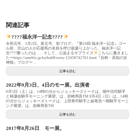
関連記事
????福永洋一記念????
令和元年、5月2日。新元号、初ブログ。『第10回 福永洋一記念』ゴー
ル前、沢山の人が応援馬の名前を呼び超盛り上がった、福永洋一記
念????勝ったのは……そして、心温まるサプライズ
こちらに書きまし
た〜https://ameblo.jp/keiba68/entry-12458742761.html『自称・高知の女
神様』ブログ☜ ...
記事を読む
2022年9月3日、4日のモー展。出演者
9月3日（土）は、14時05分からジョッキーズトークは、畑中信司騎手
と林謙佑騎手モーニング展望。は、岩崎周吾TM 9月4日（日）は、14時
05分からジョッキーズトークは、上田将司騎手と妹尾浩一朗騎手モーニ
ング展望。は、岩崎周吾TM
記事を読む
2017年8月26日 モー展。