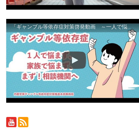
「ギャンブル等依存症対策啓発動画 ～一人で悩まず、家族で悩まず、まず！相談機関へ～」