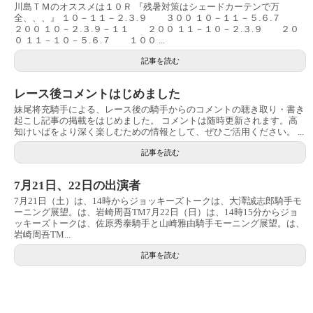
川島ＴＭのオススメは１０Ｒ 『残暑対策はシェードカーテンで万
全、、、』 １０－１１－２.３.９ ３００ １０－１１－５.６.７
２００ １０－２.３.９－１１ ２００ １１－１０－２.３.９ ２０
０ １１－１０－５.６.７ １００ ...
記事を読む
レース後コメントはじめました
妹尾将充騎手による、レース後の騎手からのコメントの聴き取り・書き
起こし記事の掲載をはじめました。 コメントは随時更新されます。高
知けいばをより深く楽しむための情報として、ぜひご活用ください。 ...
記事を読む
7月21日、22日の出演者
7月21日（土）は、14時からジョッキーズトークは、大澤誠志郎騎手モ
ーニング展望。は、岩崎周吾TM7月22日（日）は、14時15分からジョ
ッキーズトークは、佐原秀泰騎手と山崎雅由騎手モーニング展望。は、
岩崎周吾TM...
記事を読む