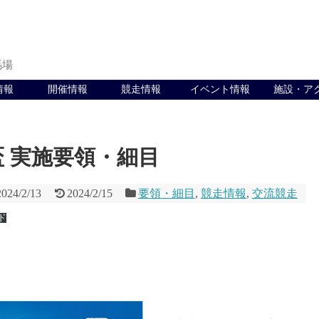
馬場
情報
開催情報
競走情報
イベント情報
施設・ア
盃 実施要領・細目
2024/2/13
2024/2/15
要領・細目
,
競走情報
,
交流競走
ド