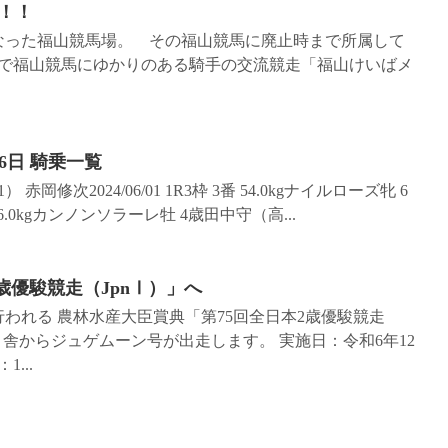
！！
となった福山競馬場。 その福山競馬に廃止時まで所属して
で福山競馬にゆかりのある騎手の交流競走「福山けいばメ
6日 騎乗一覧
 赤岡修次2024/06/01 1R3枠 3番 54.0kgナイルローズ牝 6
 56.0kgカンノンソラーレ牡 4歳田中守（高...
歳優駿競走（JpnⅠ）」へ
行われる 農林水産大臣賞典「第75回全日本2歳優駿競走
う舎からジュゲムーン号が出走します。 実施日：令和6年12
...