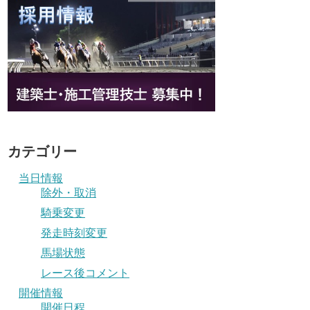
カテゴリー
当日情報
除外・取消
騎乗変更
発走時刻変更
馬場状態
レース後コメント
開催情報
開催日程