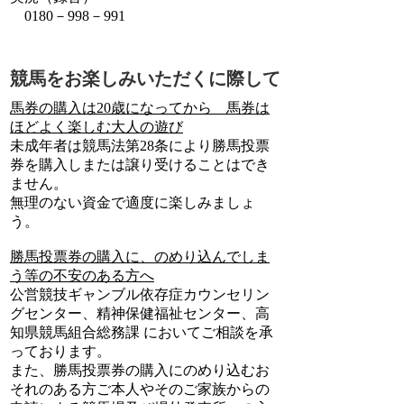
0180－998－991
競馬をお楽しみいただくに際して
馬券の購入は20歳になってから 馬券は
ほどよく楽しむ大人の遊び
未成年者は競馬法第28条により勝馬投票
券を購入しまたは譲り受けることはでき
ません。
無理のない資金で適度に楽しみましょ
う。
勝馬投票券の購入に、のめり込んでしま
う等の不安のある方へ
公営競技ギャンブル依存症カウンセリン
グセンター、精神保健福祉センター、高
知県競馬組合総務課 においてご相談を承
っております。
また、勝馬投票券の購入にのめり込むお
それのある方ご本人やそのご家族からの