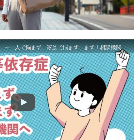
「ギャンブル等依存症対策啓発動画 ～一人で悩まず、家族で悩まず、まず！相談機関へ～」