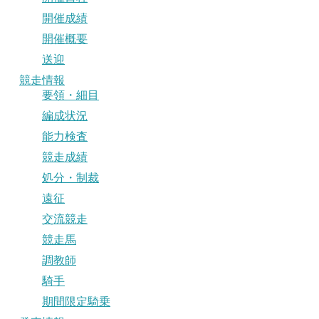
開催成績
開催概要
送迎
競走情報
要領・細目
編成状況
能力検査
競走成績
処分・制裁
遠征
交流競走
競走馬
調教師
騎手
期間限定騎乗