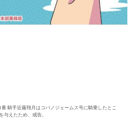
 11番 騎手近藤翔月はコパノジェームス号に騎乗したとこ
を与えたため、戒告。