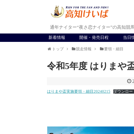
通年ナイター“夜さ恋ナイター”の高知競
新着情報
開催・発売日程
当日
トップ
競走情報
要領・細目
令和5年度 はりまや
はりまや盃実施要領・細目20240215
ダウンロー