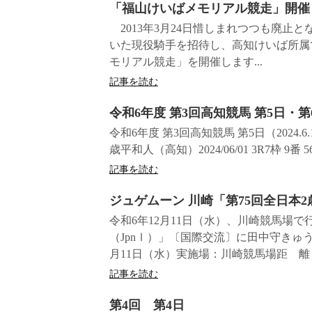
「福山けいばメモリアル競走」開催
2013年3月24日惜しまれつつも廃止
いた現役騎手を招待し、高知けいば所属
モリアル競走」を開催します...
記事を読む
令和6年度 第3回高知競馬 第5日・第
令和6年度 第3回高知競馬 第5日（2024.6.1）
歳平和人（高知）2024/06/01 3R7枠 9番
記事を読む
ジュゲムーン 川崎「第75回全日本2
令和6年12月11日（水）、川崎競馬場で
（JpnⅠ）」〔国際交流〕に田中守きゅ
月11日（水）実施場：川崎競馬場距 離：1
記事を読む
第4回 第4日