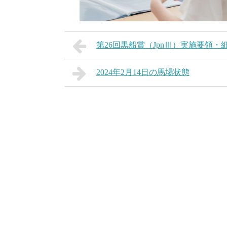
第26回黒船賞（JpnⅢ）実施要領・
2024年2月14日の馬場状態