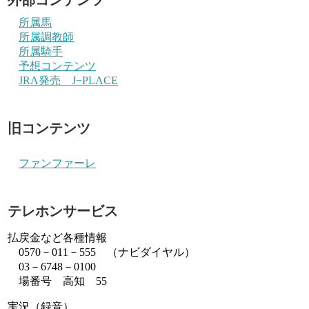
所属馬
所属調教師
所属騎手
予想コンテンツ
JRA発売 J−PLACE
旧コンテンツ
ファンファーレ
テレホンサービス
払戻金など各種情報
0570－011－555 （ナビダイヤル）
03－6748－0100
場番号 高知 55
実況（録音）