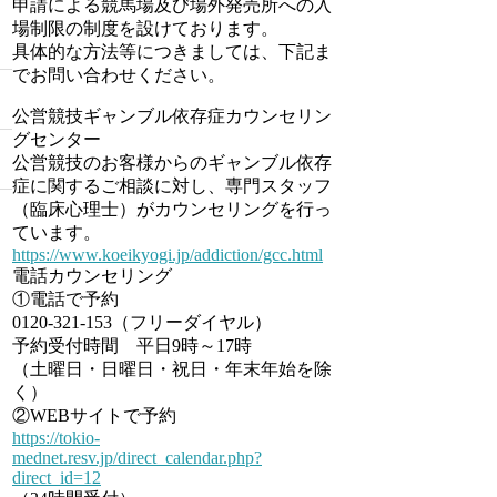
申請による競馬場及び場外発売所への入
場制限の制度を設けております。
具体的な方法等につきましては、下記ま
でお問い合わせください。
公営競技ギャンブル依存症カウンセリン
グセンター
公営競技のお客様からのギャンブル依存
症に関するご相談に対し、専門スタッフ
（臨床心理士）がカウンセリングを行っ
ています。
https://www.koeikyogi.jp/addiction/gcc.html
電話カウンセリング
①電話で予約
0120-321-153（フリーダイヤル）
予約受付時間 平日9時～17時
（土曜日・日曜日・祝日・年末年始を除
く）
②WEBサイトで予約
https://tokio-
mednet.resv.jp/direct_calendar.php?
direct_id=12